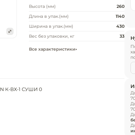
Высота (мм)
260
Длина в упак.(мм)
1140
Ширина в упак.(мм)
430
Вес без упаковки, кг
33
Н
е
П
Все характеристики
х
п
И
 К-ВХ-1 СУШИ 0

Д
7
Д
7
Д
лубиной 40 мм

б
Д
и
изу и сверху равномерно, что не дает 