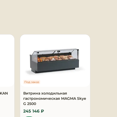
Под заказ
Под заказ
AKAN
Витрина холодильная
Морозил
гастрономическая MAGMA Skye
115КХ
G 2500
245 146 ₽
15 431 ₽