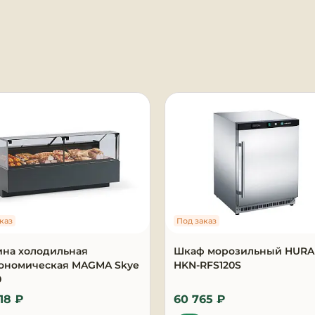
я
каз
Под заказ
ина холодильная
Шкаф морозильный HUR
рономическая MAGMA Skye
HKN-RFS120S
0
18 ₽
60 765 ₽