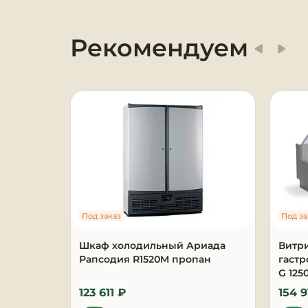
Оборудование для
химчисток и прачечных
Рекомендуем
Оборудование для
дезинфекции и
профессиональная хими
Клининговое
оборудование
Сантехническое
оборудование
Под заказ
Под за
Торговое и банковское
оборудование
Шкаф холодильный Ариада
Витр
Рапсодия R1520M пропан
гаст
G 125
Оснащение гостиниц и
отелей
123 611 ₽
154 9