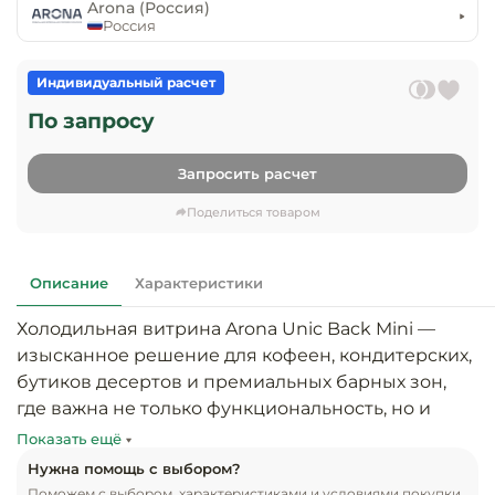
предприяти
Arona (Россия)
технологиче
общественно
Россия
Ассортимент и
оборудовани
питания
мерчандайзинг
Индивидуальный расчет
Барное обор
Оснащение
Разработка
По запросу
оборудовани
торгового
холодоснабж
Кофейное об
оборудования
Запросить расчет
Оснащение
Хлебопекарн
Монтаж
Поделиться товаром
гостиничного
кондитерско
оборудования
оборудовани
Оснащение 
Описание
Характеристики
производств
Оборудовани
цехов
фастфуда
Холодильная витрина Arona Unic Back Mini — 
изысканное решение для кофеен, кондитерских, 
Оснащение
Посудомоечн
бутиков десертов и премиальных барных зон, 
предприяти
оборудовани
где важна не только функциональность, но и 
бытового
визуальное впечатление. Эта витрина создана 
Показать ещё
обслуживани
Барный инве
для того, чтобы превращать подачу продукции в 
Нужна помощь с выбором?
эстетическое удовольствие и усиливать желание 
Поможем с выбором, характеристиками и условиями покупки.