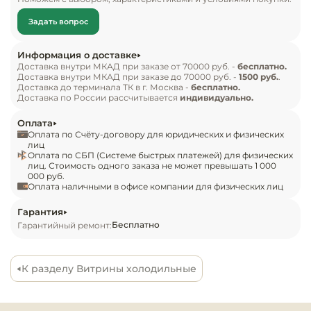
Инвентарь д
покупки с первого взгляда. Благодаря 
Задать вопрос
панорамному остеклению и равномерному 
Кондитерски
охлаждению, Arona Unic Back Mini обеспечивает 
Информация о доставке
идеальные условия для хранения тортов, 
Доставка внутри МКАД при заказе от 70000 руб. -
бесплатно.
Кухонный ин
Доставка внутри МКАД при заказе до 70000 руб. -
1500 руб.
.
пирожных, чизкейков, выпечки и охлаждённых 
Доставка до терминала ТК в г. Москва -
бесплатно.
напитков. Продукция выглядит аппетитно и 
Доставка по России рассчитывается
индивидуально.
Посуда и сто
свежо в течение всего дня, а стильный дизайн 
Оплата
приборы
легко интегрируется в современные интерьеры, 
Оплата по Счёту-договору для юридических и физических
подчёркивая высокий уровень заведения. 
лиц
Оплата по СБП (Системе быстрых платежей) для физических
Нейтральное
Витрина может быть встроена в барную стойку, 
лиц. Стоимость одного заказа не может превышать 1 000
оборудовани
000 руб.
создавая единое гармоничное пространство и 
общепита
Оплата наличными в офисе компании для физических лиц
упрощая взаимодействие персонала с 
продуктами. Простое обслуживание, 
Гарантия
Линии разда
Бесплатно
Гарантийный ремонт:
энергоэффективные технологии и премиальные 
материалы делают Arona Unic Back Mini не только 
Упаковочное
визуальным акцентом, но и надёжным 
оборудовани
К разделу Витрины холодильные
инструментом продаж.
Весовое обо