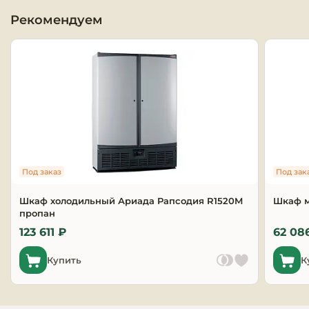
Рекомендуем
Оборудовани
химчисток и
Оборудовани
дезинфекции
профессиона
Клининговое
оборудовани
Под заказ
Под зак
Сантехничес
оборудовани
Шкаф холодильный Ариада Рапсодия R1520M
Шкаф 
пропан
Торговое и б
123 611 ₽
62 08
оборудовани
Купить
К
Оснащение г
отелей