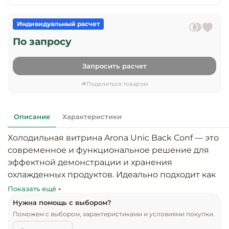
предприяти
технологиче
общественно
Ассортимент и
оборудовани
питания
Индивидуальный расчет
мерчандайзинг
По запросу
Барное обор
Оснащение
Разработка
оборудовани
торгового
Запросить расчет
холодоснабж
Кофейное об
оборудования
Поделиться товаром
Оснащение
Хлебопекарн
Монтаж
гостиничного
кондитерско
оборудования
оборудовани
Описание
Характеристики
Оснащение 
Холодильная витрина Arona Unic Back Сonf — это 
производств
Оборудовани
цехов
современное и функциональное решение для 
фастфуда
эффектной демонстрации и хранения 
Оснащение
охлажденных продуктов. Идеально подходит как 
Посудомоечн
предприяти
оборудовани
для кафе, пекарен и кондитерских, так и для 
Показать ещё
бытового
традиционных магазинов, где важна 
Нужна помощь с выбором?
обслуживани
Барный инве
эффективная  подача и стабильное поддержание 
Поможем с выбором, характеристиками и условиями покупки.
температуры.
