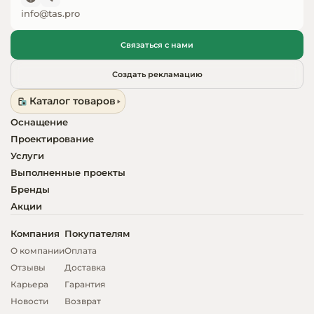
info@tas.pro
Оборудовани
химчисток и
Связаться с нами
Оборудовани
Создать рекламацию
дезинфекции
Каталог товаров
профессиона
Оснащение
Клининговое
Проектирование
оборудовани
Услуги
Выполненные проекты
Сантехничес
Бренды
оборудовани
Акции
Торговое и б
Компания
Покупателям
оборудовани
О компании
Оплата
Отзывы
Доставка
Оснащение г
Карьера
Гарантия
отелей
Новости
Возврат