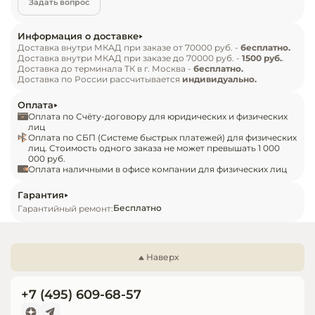
Задать вопрос
Инвентарь д
Модель Arona Unic Back Сonf обеспечивает 
равномерное охлаждение и оптимальные 
Информация о доставке
условия для демонстрации блюд, десертов и 
Кондитерски
Доставка внутри МКАД при заказе от 70000 руб. -
бесплатно.
Доставка внутри МКАД при заказе до 70000 руб. -
1500 руб.
.
деликатесов, сохраняя их свежесть и 
Доставка до терминала ТК в г. Москва -
бесплатно.
привлекательный внешний вид в течение всего 
Кухонный ин
Доставка по России рассчитывается
индивидуально.
дня.

Оплата
Элегантный и лаконичный дизайн витрины 
Посуда и сто
Оплата по Счёту-договору для юридических и физических
приборы
гармонично вписывается в любой интерьер, 
лиц
Оплата по СБП (Системе быстрых платежей) для физических
подчеркивая профессиональный уровень 
лиц. Стоимость одного заказа не может превышать 1 000
000 руб.
Нейтральное
заведения. 

Оплата наличными в офисе компании для физических лиц
оборудовани
Витрина изготовлена из надежных, 
общепита
износостойких материалов и оснащена 
Гарантия
Бесплатно
Гарантийный ремонт:
современной системой охлаждения, что 
Линии разда
гарантирует долгий срок службы, стабильную 
работу и легкость в уходе.

Упаковочное
Наверх
Arona Unic Back Сonf — это стильное и 
оборудовани
практичное решение для профессиональной 
+7 (495) 609-68-57
презентации охлажденной продукции.
Весовое обо