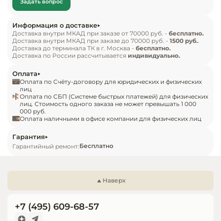
Задать вопрос
Инвентарь д
демонстрировать широкий ассортимент 
продуктов — от свежих мясных и молочных 
Информация о доставке
изделий до изысканных десертов и напитков. 
Кондитерски
Доставка внутри МКАД при заказе от 70000 руб. -
бесплатно.
Доставка внутри МКАД при заказе до 70000 руб. -
1500 руб.
.
Надежная система охлаждения гарантирует 
Доставка до терминала ТК в г. Москва -
бесплатно.
сохранение их свежести на протяжении 
Кухонный ин
Доставка по России рассчитывается
индивидуально.
длительного времени. Энергосберегающие 
Оплата
технологии делают эту витрину не только 
Посуда и сто
Оплата по Счёту-договору для юридических и физических
приборы
эстетически привлекательной, но и 
лиц
Оплата по СБП (Системе быстрых платежей) для физических
экономически выгодной.
лиц. Стоимость одного заказа не может превышать 1 000
000 руб.
Нейтральное
Оплата наличными в офисе компании для физических лиц
оборудовани
общепита
Гарантия
Бесплатно
Гарантийный ремонт:
Линии разда
Упаковочное
Наверх
оборудовани
+7 (495) 609-68-57
Весовое обо