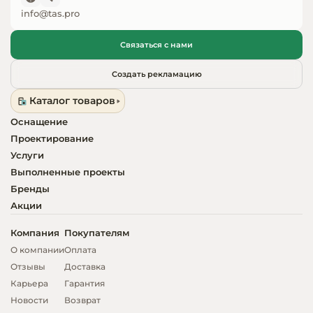
info@tas.pro
Оборудовани
химчисток и
Связаться с нами
Оборудовани
Создать рекламацию
дезинфекции
Каталог товаров
профессиона
Оснащение
Клининговое
Проектирование
оборудовани
Услуги
Выполненные проекты
Сантехничес
Бренды
оборудовани
Акции
Торговое и б
Компания
Покупателям
оборудовани
О компании
Оплата
Отзывы
Доставка
Оснащение г
Карьера
Гарантия
отелей
Новости
Возврат