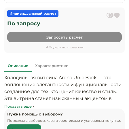
предприяти
технологиче
общественно
Ассортимент и
оборудовани
питания
Индивидуальный расчет
мерчандайзинг
По запросу
Барное обор
Оснащение
Разработка
оборудовани
торгового
Запросить расчет
холодоснабж
Кофейное об
оборудования
Поделиться товаром
Оснащение
Хлебопекарн
Монтаж
гостиничного
кондитерско
оборудования
оборудовани
Описание
Характеристики
Оснащение 
Холодильная витрина Arona Unic Back — это 
производств
Оборудовани
цехов
воплощение элегантности и функциональности, 
фастфуда
созданное для тех, кто ценит качество и стиль. 
Оснащение
Эта витрина станет изысканным акцентом в 
Посудомоечн
предприяти
оборудовани
вашем магазине, кафе или ресторане, привлекая 
Показать ещё
бытового
внимание клиентов и создавая атмосферу 
Нужна помощь с выбором?
обслуживани
Барный инве
премиум-класса.

Поможем с выбором, характеристиками и условиями покупки.
С Arona Unic Back вы сможете эффективно 