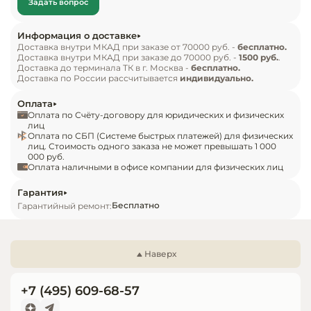
Задать вопрос
Инвентарь д
клиентам легко выбрать то, что им нужно, 
создавая комфортную атмосферу покупок.

Информация о доставке
Надежная система охлаждения гарантирует 
Кондитерски
Доставка внутри МКАД при заказе от 70000 руб. -
бесплатно.
Доставка внутри МКАД при заказе до 70000 руб. -
1500 руб.
.
сохранение свежести продуктов на протяжении 
Доставка до терминала ТК в г. Москва -
бесплатно.
длительного времени, а энергосберегающие 
Кухонный ин
Доставка по России рассчитывается
индивидуально.
технологии делают использование витрины 
Оплата
экономически выгодным. Витрина Arona-А Unic 
Посуда и сто
Оплата по Счёту-договору для юридических и физических
приборы
Сonf plug-in станет не только функциональным 
лиц
Оплата по СБП (Системе быстрых платежей) для физических
элементом вашего интерьера, но и мощным 
лиц. Стоимость одного заказа не может превышать 1 000
000 руб.
Нейтральное
инструментом для увеличения продаж.
Оплата наличными в офисе компании для физических лиц
оборудовани
общепита
Гарантия
Бесплатно
Гарантийный ремонт:
Линии разда
Упаковочное
Наверх
оборудовани
+7 (495) 609-68-57
Весовое обо