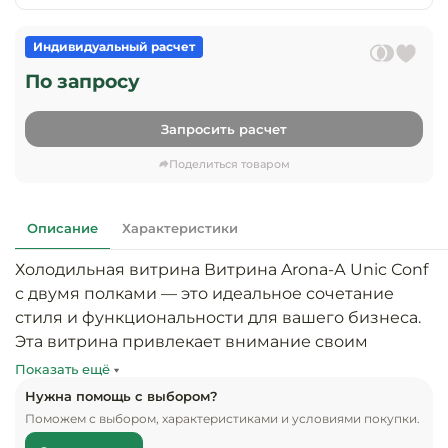
предприяти
технологиче
общественно
Ассортимент и
оборудовани
питания
Индивидуальный расчет
мерчандайзинг
По запросу
Барное обор
Оснащение
Разработка
оборудовани
торгового
Запросить расчет
холодоснабж
Кофейное об
оборудования
Поделиться товаром
Оснащение
Хлебопекарн
Монтаж
гостиничного
кондитерско
оборудования
оборудовани
Описание
Характеристики
Оснащение 
Холодильная витрина Витрина Arona-А Unic Сonf 
производств
Оборудовани
цехов
с двумя полками — это идеальное сочетание 
фастфуда
стиля и функциональности для вашего бизнеса. 
Оснащение
Эта витрина привлекает внимание своим 
Посудомоечн
предприяти
оборудовани
современным дизайном и обеспечивает 
Показать ещё
бытового
оптимальные условия для хранения и 
Нужна помощь с выбором?
обслуживани
Барный инве
демонстрации широкого ассортимента 
Поможем с выбором, характеристиками и условиями покупки.
продуктов. Продуманная эргономика позволяет 