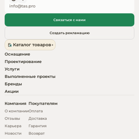
info@tas.pro
Оборудовани
химчисток и
Связаться с нами
Оборудовани
Создать рекламацию
дезинфекции
Каталог товаров
профессиона
Оснащение
Клининговое
Проектирование
оборудовани
Услуги
Выполненные проекты
Сантехничес
Бренды
оборудовани
Акции
Торговое и б
Компания
Покупателям
оборудовани
О компании
Оплата
Отзывы
Доставка
Оснащение г
Карьера
Гарантия
отелей
Новости
Возврат