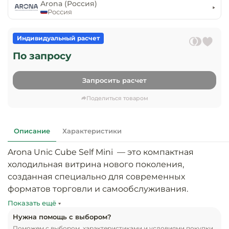
предприяти
Arona (Россия)
технологиче
общественно
Россия
Ассортимент и
оборудовани
питания
мерчандайзинг
Индивидуальный расчет
Барное обор
Оснащение
Разработка
По запросу
оборудовани
торгового
холодоснабж
Кофейное об
оборудования
Запросить расчет
Оснащение
Хлебопекарн
Монтаж
Поделиться товаром
гостиничного
кондитерско
оборудования
оборудовани
Оснащение 
Описание
Характеристики
производств
Оборудовани
цехов
фастфуда
Arona Unic Cube Self Mini  — это компактная 
холодильная витрина нового поколения, 
Оснащение
Посудомоечн
созданная специально для современных 
предприяти
оборудовани
форматов торговли и самообслуживания. 
бытового
Благодаря открытой выкладке, продукция 
Показать ещё
обслуживани
Барный инве
максимально приближена к покупателю, что 
Нужна помощь с выбором?
обеспечивает лёгкий доступ, повышает 
Поможем с выбором, характеристиками и условиями покупки.