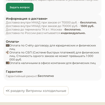
Инвентарь д
вовлечённость и стимулирует импульсные 
Задать вопрос
покупки. Отличная обзорность, панорамное 
Кондитерски
остекление и продуманная геометрия 
Информация о доставке
экспозиционной зоны делают витрину 
Доставка внутри МКАД при заказе от 70000 руб. -
бесплатно.
Кухонный ин
Доставка внутри МКАД при заказе до 70000 руб. -
1500 руб.
.
идеальной для использования в линиях раздачи, 
Доставка до терминала ТК в г. Москва -
бесплатно.
гастрономических островах, зонах «шведский 
Доставка по России рассчитывается
индивидуально.
Посуда и сто
стол» и фуд-кортах. Система охлаждения 
Оплата
приборы
поддерживает стабильную температуру и 
Оплата по Счёту-договору для юридических и физических
сохраняет свежесть продукции на протяжении 
лиц
Оплата по СБП (Системе быстрых платежей) для физических
Нейтральное
всего дня. Высокая энергоэффективность 
лиц. Стоимость одного заказа не может превышать 1 000
оборудовани
000 руб.
снижает эксплуатационные затраты, а 
общепита
Оплата наличными в офисе компании для физических лиц
современный минималистичный дизайн легко 
вписывается в интерьеры магазинов, кафе и 
Гарантия
Линии разда
Бесплатно
Гарантийный ремонт:
ресторанов. Arona Unic Cube Self Mini  — это 
удобство, стиль и функциональность в одном 
Упаковочное
решении. Повышайте уровень сервиса, 
оборудовани
К разделу Витрины холодильные
улучшайте клиентский опыт и создавайте яркие 
точки продаж с компактной и надёжной 
Весовое обо