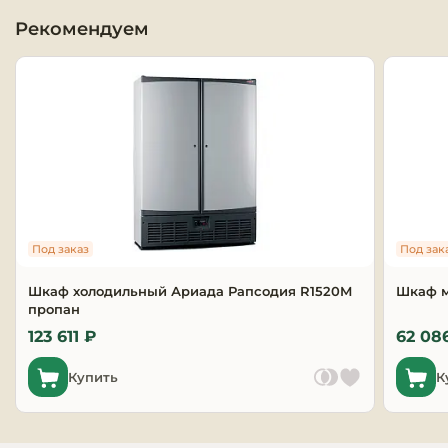
витриной, которая делает акцент на свежести и 
качестве.
Рекомендуем
Оборудовани
химчисток и
Оборудовани
дезинфекции
профессиона
Клининговое
оборудовани
Под заказ
Под зак
Сантехничес
оборудовани
Шкаф холодильный Ариада Рапсодия R1520M
Шкаф 
пропан
Торговое и б
123 611 ₽
62 08
оборудовани
Купить
К
Оснащение г
отелей