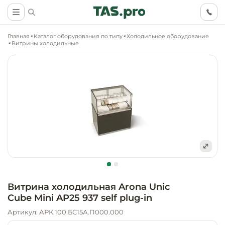
Главная
Каталог оборудования по типу
Холодильное оборудование
Витрины холодильные
Маркетинговые
Оснащение о
Ритейл (food)
иследования
торговли, ма
супермаркет
Ритейл (non 
Разработка
Холодильное
концепции
Оснащение
оборудовани
Общепит
объекта
непродоволь
Витрина холодильная Arona Unic
магазинов
Cube Mini AP25 937 self plug-in
Тепловое об
Холодильная
Технологическ
промышленн
Артикул: АРК.100.БС15А.П000.000
проектировани
Оснащение
Электромеха