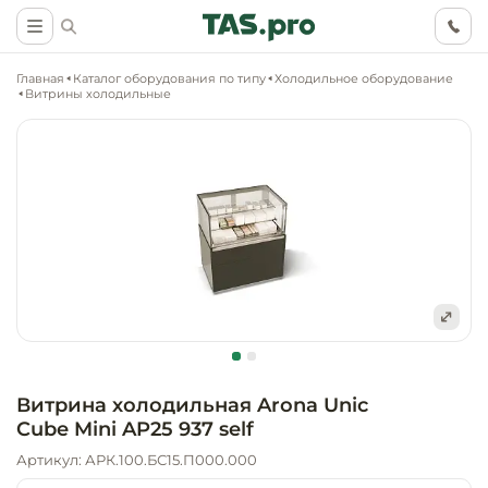
Главная
Каталог оборудования по типу
Холодильное оборудование
Витрины холодильные
Маркетинговые
Оснащение о
Ритейл (food)
иследования
торговли, ма
супермаркет
Ритейл (non 
Разработка
Холодильное
концепции
Оснащение
оборудовани
Общепит
объекта
непродоволь
Витрина холодильная Arona Unic
магазинов
Cube Mini AP25 937 self
Тепловое об
Холодильная
Технологическ
промышленн
Артикул: АРК.100.БС15.П000.000
проектировани
Оснащение
Электромеха