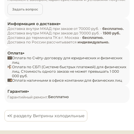
Инвентарь д
вовлечённость и стимулирует импульсные 
Задать вопрос
покупки. Отличная обзорность, панорамное 
Кондитерски
остекление и продуманная геометрия 
Информация о доставке
экспозиционной зоны делают витрину 
Доставка внутри МКАД при заказе от 70000 руб. -
бесплатно.
Кухонный ин
Доставка внутри МКАД при заказе до 70000 руб. -
1500 руб.
.
идеальной для использования в линиях раздачи, 
Доставка до терминала ТК в г. Москва -
бесплатно.
гастрономических островах, зонах «шведский 
Доставка по России рассчитывается
индивидуально.
Посуда и сто
стол» и фуд-кортах. Система охлаждения 
Оплата
приборы
поддерживает стабильную температуру и 
Оплата по Счёту-договору для юридических и физических
сохраняет свежесть продукции на протяжении 
лиц
Оплата по СБП (Системе быстрых платежей) для физических
Нейтральное
всего дня. Высокая энергоэффективность 
лиц. Стоимость одного заказа не может превышать 1 000
оборудовани
000 руб.
снижает эксплуатационные затраты, а 
общепита
Оплата наличными в офисе компании для физических лиц
современный минималистичный дизайн легко 
вписывается в интерьеры магазинов, кафе и 
Гарантия
Линии разда
Бесплатно
Гарантийный ремонт:
ресторанов. Arona Unic Cube Self Mini  — это 
удобство, стиль и функциональность в одном 
Упаковочное
решении. Повышайте уровень сервиса, 
оборудовани
К разделу Витрины холодильные
улучшайте клиентский опыт и создавайте яркие 
точки продаж с компактной и надёжной 
Весовое обо