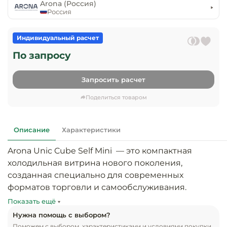
предприяти
Arona (Россия)
технологиче
общественно
Россия
Ассортимент и
оборудовани
питания
мерчандайзинг
Индивидуальный расчет
Барное обор
Оснащение
Разработка
По запросу
оборудовани
торгового
холодоснабж
Кофейное об
оборудования
Запросить расчет
Оснащение
Хлебопекарн
Монтаж
Поделиться товаром
гостиничного
кондитерско
оборудования
оборудовани
Оснащение 
Описание
Характеристики
производств
Оборудовани
цехов
фастфуда
Arona Unic Cube Self Mini  — это компактная 
холодильная витрина нового поколения, 
Оснащение
Посудомоечн
созданная специально для современных 
предприяти
оборудовани
форматов торговли и самообслуживания. 
бытового
Благодаря открытой выкладке, продукция 
Показать ещё
обслуживани
Барный инве
максимально приближена к покупателю, что 
Нужна помощь с выбором?
обеспечивает лёгкий доступ, повышает 
Поможем с выбором, характеристиками и условиями покупки.