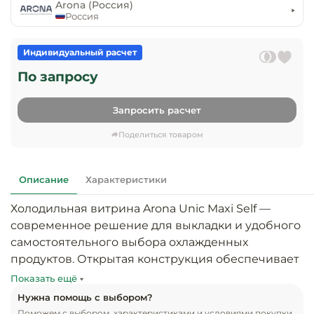
предприяти
Arona (Россия)
технологиче
общественно
Россия
Ассортимент и
оборудовани
питания
мерчандайзинг
Индивидуальный расчет
Барное обор
Оснащение
Разработка
По запросу
оборудовани
торгового
холодоснабж
Кофейное об
оборудования
Запросить расчет
Оснащение
Хлебопекарн
Монтаж
Поделиться товаром
гостиничного
кондитерско
оборудования
оборудовани
Оснащение 
Описание
Характеристики
производств
Оборудовани
цехов
фастфуда
Холодильная витрина Arona Unic Maxi Self — 
современное решение для выкладки и удобного 
Оснащение
Посудомоечн
самостоятельного выбора охлажденных 
предприяти
оборудовани
продуктов. Открытая конструкция обеспечивает 
бытового
быстрый доступ к товарам, сокращает время 
Показать ещё
обслуживани
Барный инве
обслуживания и идеально подходит для 
Нужна помощь с выбором?
магазинов и супермаркетов, гастрономических 
Поможем с выбором, характеристиками и условиями покупки.