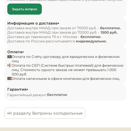
Инвентарь д
отделов и торговых зон с высокой 
Задать вопрос
проходимостью. Витрина отличается стильным 
Кондитерски
дизайном и продуманной организацией 
Информация о доставке
внутреннего пространства, позволяя эффектно 
Доставка внутри МКАД при заказе от 70000 руб. -
бесплатно.
Кухонный ин
Доставка внутри МКАД при заказе до 70000 руб. -
1500 руб.
.
представить широкий ассортимент. 
Доставка до терминала ТК в г. Москва -
бесплатно.
Энергосберегающие холодильные технологии 
Доставка по России рассчитывается
индивидуально.
Посуда и сто
обеспечивают стабильное охлаждение и низкое 
Оплата
приборы
энергопотребление, сохраняя при этом 
Оплата по Счёту-договору для юридических и физических
свежесть и привлекательный внешний вид 
лиц
Оплата по СБП (Системе быстрых платежей) для физических
Нейтральное
продуктов в течение всего дня. Надежная, 
лиц. Стоимость одного заказа не может превышать 1 000
оборудовани
000 руб.
эргономичная и удобная в эксплуатации, Arona 
общепита
Оплата наличными в офисе компании для физических лиц
Unic Maxi Self подчеркивает профессиональный 
подход к оформлению торгового пространства и 
Гарантия
Линии разда
Бесплатно
Гарантийный ремонт:
стимулирует импульсные покупки.
Упаковочное
оборудовани
К разделу Витрины холодильные
Весовое обо