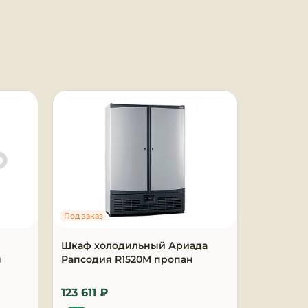
Под заказ
Под заказ
Шкаф холодильный Ариада
Витрина
я
Рапсодия R1520M пропан
гастрон
G 1250
123 611 ₽
154 918 