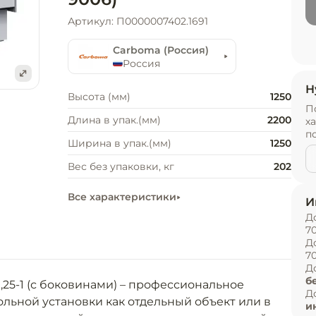
Артикул: П0000007402.1691
Carboma (Россия)
Россия
Н
е
Высота (мм)
1250
П
Длина в упак.(мм)
2200
х
п
Ширина в упак.(мм)
1250
Вес без упаковки, кг
202
Все характеристики
И
Д
7
Д
7
Д
б
25-1 (с боковинами) – профессиональное 
Д
льной установки как отдельный объект или в 
и