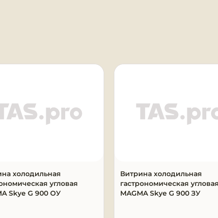
альная панель корпуса.

 каталогу RAL;

опрофильные и обычные;

ка для весов из нержавеющей стали;

мплект – установка витрин в линию;

я
мена цвета основного освещения.
ина холодильная
Витрина холодильная
ономическая угловая
гастрономическая углова
A Skye G 900 ОУ
MAGMA Skye G 900 ЗУ