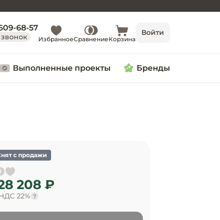
 609-68-57
Войти
 звонок
Избранное
Сравнение
Корзина
Выполненные проекты
Бренды
Снят с продажи
28 208 ₽
 НДС 22%
?