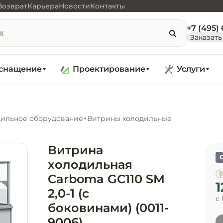
Возврат
Карьера
Новости
Контакты
+7 (495)
Заказать
снащение
Проектирование
Услуги
ильное оборудование
Витрины холодильные
Витрина
холодильная
Carboma GC110 SM
1
2,0-1 (с
с
боковинами) (0011-
9006)