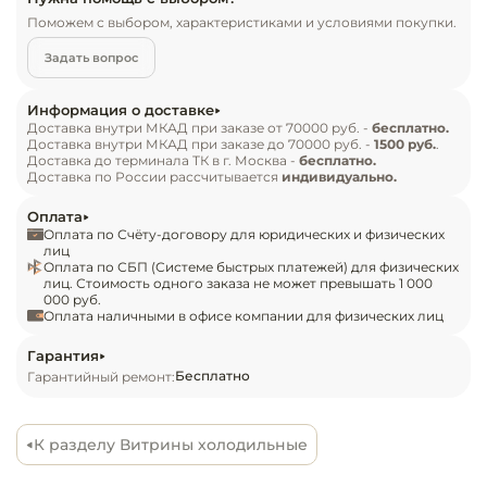
Инвентарь д
торговли. Модель 080 Plug-In ЗУ имеет 
Поможем с выбором, характеристиками и условиями покупки.
встроенный холодильный агрегат, оснащена 
Задать вопрос
Кондитерски
электронным контроллером управления и 
запасной камерой. Рабочая поверхность и 
Информация о доставке
Кухонный ин
базовые поддоны выполнены из нержавеющей 
Доставка внутри МКАД при заказе от 70000 руб. -
бесплатно.
Доставка внутри МКАД при заказе до 70000 руб. -
1500 руб.
.
стали.

Доставка до терминала ТК в г. Москва -
бесплатно.
Линейка витрин для магазина Dazzl Galaxy имеет 
Посуда и сто
Доставка по России рассчитывается
индивидуально.
приборы
широкий выбор дополнительных опций и 
Оплата
аксессуаров что позволит укомплектовать 
Оплата по Счёту-договору для юридических и физических
Нейтральное
витрину специально для ваших потребностей. 
лиц
Оплата по СБП (Системе быстрых платежей) для физических
оборудовани
Так же при заказе доступен выбор цвета 
лиц. Стоимость одного заказа не может превышать 1 000
общепита
000 руб.
покраски фронтальной панели на выбор (10 
Оплата наличными в офисе компании для физических лиц
цветов RAL).
Линии разда
Гарантия
Бесплатно
Гарантийный ремонт:
Упаковочное
оборудовани
К разделу Витрины холодильные
Весовое обо