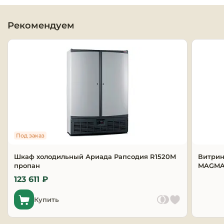
Оборудовани
Рекомендуем
химчисток и
Оборудовани
дезинфекции
профессиона
Клининговое
оборудовани
Сантехничес
Под заказ
оборудовани
Шкаф холодильный Ариада Рапсодия R1520M
Витрин
пропан
Торговое и б
MAGMA 
оборудовани
123 611 ₽
Купить
Оснащение г
отелей