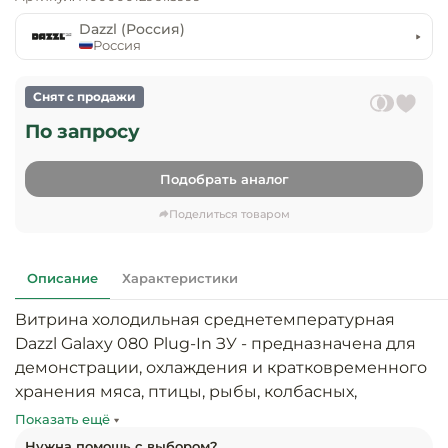
предприяти
технологиче
общественно
Dazzl (Россия)
Ассортимент и
оборудовани
питания
Россия
мерчандайзинг
Барное обор
Оснащение
Разработка
Снят с продажи
оборудовани
торгового
По запросу
холодоснабж
Кофейное об
оборудования
Подобрать аналог
Оснащение
Хлебопекарн
Монтаж
гостиничного
кондитерско
оборудования
Поделиться товаром
оборудовани
Оснащение 
производств
Оборудовани
Описание
Характеристики
цехов
фастфуда
Витрина холодильная среднетемпературная 
Оснащение
Посудомоечн
Dazzl Galaxy 080 Plug-In ЗУ - предназначена для 
предприяти
оборудовани
демонстрации, охлаждения и кратковременного 
бытового
хранения мяса, птицы, рыбы, колбасных, 
обслуживани
Барный инве
молочных и гастрономических изделий на 
Показать ещё
предприятиях общественного питания и 
Нужна помощь с выбором?