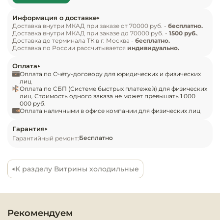
Инвентарь д
система оттайки – автоматическая, способ – 
Информация о доставке
естественными теплопритоками;

Доставка внутри МКАД при заказе от 70000 руб. -
бесплатно.
Кондитерски
Доставка внутри МКАД при заказе до 70000 руб. -
1500 руб.
.
подсветка выкладки – люминесцентные 
Доставка до терминала ТК в г. Москва -
бесплатно.
светильники;

Доставка по России рассчитывается
индивидуально.
Кухонный ин
встроенная хладоустановка, компрессор от 
Оплата
европейских брендов: Aspera или Tecumseh;

Оплата по Счёту-договору для юридических и физических
Посуда и сто
микропроцессорное управление, блок-
лиц
приборы
Оплата по СБП (Системе быстрых платежей) для физических
контроллер Evco, панель с индикацией текущей 
лиц. Стоимость одного заказа не может превышать 1 000
000 руб.
температуры;

Оплата наличными в офисе компании для физических лиц
Нейтральное
глубина загрузки 645 мм;

оборудовани
полномасштабное остекление – выгнутые 
Гарантия
общепита
Бесплатно
Гарантийный ремонт:
фронтальные стекла, задняя раздвижная дверка.

Стандартная комплектация:

Линии разда
облицовка короба (корпуса) – сталь с 
К разделу Витрины холодильные
оцинкованием, эмалевое полиэфирное 
Упаковочное
покрытие + защитная пленка;

оборудовани
корпус, столешница и боковины с 
цельнозаливной ППУ-термоизоляцией;

Рекомендуем
Весовое обо