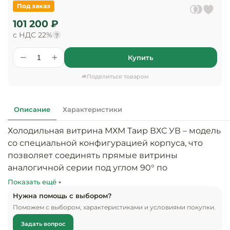
предприяти
Под заказ
технологиче
общественно
Ассортимент и
оборудовани
питания
101 200 ₽
мерчандайзинг
с НДС 22%
?
Барное обор
Оснащение
Разработка
оборудовани
Купить
торгового
холодоснабж
Кофейное об
оборудования
Поделиться товаром
Оснащение
Хлебопекарн
Монтаж
гостиничного
кондитерско
оборудования
Описание
Характеристики
оборудовани
Оснащение 
Холодильная витрина МХМ Таир ВХС УВ – модель 
производств
Оборудовани
со специальной конфигурацией корпуса, что 
цехов
фастфуда
позволяет соединять прямые витрины 
аналогичной серии под углом 90° по 
Оснащение
Посудомоечн
внутреннему периметру торгового зала. 
Показать ещё
предприяти
оборудовани
Оборудована статической системой охлаждения 
бытового
Нужна помощь с выбором?
и запасником для продукции.

обслуживани
Поможем с выбором, характеристиками и условиями покупки.
Барный инве
Задать вопрос
Особенности модели:
