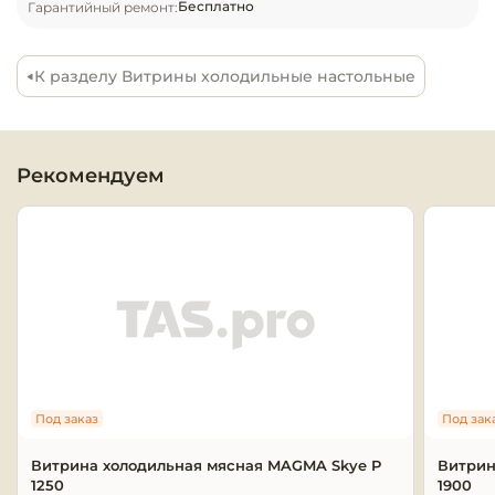
Бесплатно
Гарантийный ремонт:
гастроемкости GN1/3 – нержавеющая сталь.
Оборудовани
химчисток и
К разделу Витрины холодильные настольные
Оборудовани
дезинфекции
профессиона
Рекомендуем
Клининговое
оборудовани
Сантехничес
оборудовани
Торговое и б
оборудовани
Под заказ
Под зак
Оснащение г
отелей
Витрина холодильная мясная MAGMA Skye P
Витрин
1250
1900