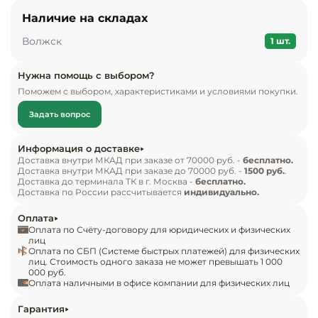
кафе и продукции кулинарного цеха в 
Инвентарь д
Наличие на складах
супермаркетах.

Волжск
1 шт.
Кондитерски
Особенности модели:

встроенная секция холодоснабжения;

Нужна помощь с выбором?
Кухонный ин
Поможем с выбором, характеристиками и условиями покупки.
хладагент – R134a;

стеклянная полка – неохлаждаемая, 160х1408 мм;

Посуда и сто
Задать вопрос
экспозиционная площадь (без полки) – 0,32 м²;

приборы
коричневый корпус;

Информация о доставке
подсветка – светильниками LED.

Доставка внутри МКАД при заказе от 70000 руб. -
бесплатно.
Нейтральное
Доставка внутри МКАД при заказе до 70000 руб. -
1500 руб.
.
оборудовани
Стандартная комплектация:

Доставка до терминала ТК в г. Москва -
бесплатно.
общепита
Доставка по России рассчитывается
индивидуально.
агрегат холодильный – Electrolux;

нержавеющая зона выкладки из шлифованной 
Оплата
Линии разда
стали;

Оплата по Счёту-договору для юридических и физических
лиц
управление режимом – термостат;

Оплата по СБП (Системе быстрых платежей) для физических
Упаковочное
лиц. Стоимость одного заказа не может превышать 1 000
теплоизоляция короба – пенополиуретан;

000 руб.
оборудовани
сзади расположены дверки-купе;

Оплата наличными в офисе компании для физических лиц
шторки ночные – оргстекло.

Весовое обо
Гарантия
Опция:
