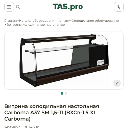
Главная
Каталог оборудования по типу
Холодильное оборудование
Витрины холодильные настольные
Маркетинговые
Оснащение о
Ритейл (food)
иследования
торговли, ма
супермаркет
Ритейл (non 
Разработка
Холодильное
концепции
Оснащение
оборудовани
Общепит
объекта
непродоволь
Витрина холодильная настольная
магазинов
Carboma A37 SM 1,5-11 (ВХСв-1,5 XL
Тепловое об
Холодильная
Технологическ
Carboma)
промышленн
проектировани
Оснащение
Артикул: 1801459p
Электромеха