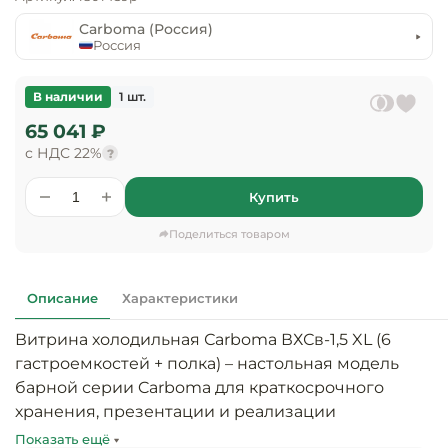
предприяти
технологиче
общественно
Carboma (Россия)
Ассортимент и
оборудовани
питания
Россия
мерчандайзинг
Барное обор
Оснащение
Разработка
В наличии
1 шт.
оборудовани
торгового
65 041 ₽
холодоснабж
Кофейное об
оборудования
с НДС 22%
?
Оснащение
Хлебопекарн
Монтаж
Купить
гостиничного
кондитерско
оборудования
оборудовани
Поделиться товаром
Оснащение 
производств
Оборудовани
цехов
фастфуда
Описание
Характеристики
Витрина холодильная Сarboma ВХСв-1,5 XL (6 
Оснащение
Посудомоечн
предприяти
оборудовани
гастроемкостей + полка) – настольная модель 
бытового
барной серии Carboma для краткосрочного 
обслуживани
хранения, презентации и реализации 
Барный инве
разнообразных блюд в ресторанах, суши-барах, 
Показать ещё