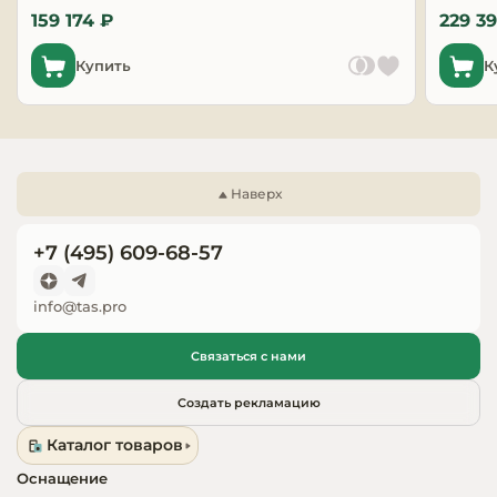
159 174 ₽
229 3
Запчасти для
оборудовани
Купить
К
Наверх
+7 (495) 609-68-57
info@tas.pro
Связаться с нами
Создать рекламацию
Каталог товаров
Оснащение