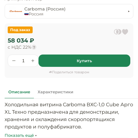
предприяти
технологиче
общественно
Carboma (Россия)
Ассортимент и
оборудовани
питания
Россия
мерчандайзинг
Барное обор
Оснащение
Разработка
Под заказ
оборудовани
торгового
58 034 ₽
холодоснабж
Кофейное об
оборудования
с НДС 22%
?
Оснащение
Хлебопекарн
Монтаж
Купить
гостиничного
кондитерско
оборудования
оборудовани
Поделиться товаром
Оснащение 
производств
Оборудовани
цехов
фастфуда
Описание
Характеристики
Холодильная витрина Сarboma ВХС-1,0 Cube Арго 
Оснащение
Посудомоечн
предприяти
оборудовани
XL Техно предназначена для демонстрации, 
бытового
хранения и охлаждения скоропортящихся 
обслуживани
продуктов и полуфабрикатов.

Барный инве
Показать ещё