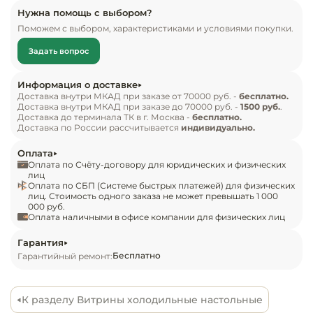
Особенности модели:

Инвентарь д
Нужна помощь с выбором?
холодильный агрегат Electrolux, Samsung;

Поможем с выбором, характеристиками и условиями покупки.
хладагент: R600a

Кондитерски
Задать вопрос
тип охлаждения: статический.

Стандартная комплектация:

Кухонный ин
Информация о доставке
контроллер;

Доставка внутри МКАД при заказе от 70000 руб. -
бесплатно.
Доставка внутри МКАД при заказе до 70000 руб. -
1500 руб.
.
пенополиуретановая изоляция корпуса, 
Посуда и сто
Доставка до терминала ТК в г. Москва -
бесплатно.
столешницы;

приборы
Доставка по России рассчитывается
индивидуально.
экспозиционная поверхность, столешница из 
Оплата
нержавеющей стали;

Нейтральное
Оплата по Счёту-договору для юридических и физических
оборудовани
неохлаждаемая полка;

лиц
Оплата по СБП (Системе быстрых платежей) для физических
общепита
LED подсветка;

лиц. Стоимость одного заказа не может превышать 1 000
000 руб.
прямое стекло;

Оплата наличными в офисе компании для физических лиц
Линии разда
ночные шторки.
Гарантия
Упаковочное
Бесплатно
Гарантийный ремонт:
оборудовани
К разделу Витрины холодильные настольные
Весовое обо