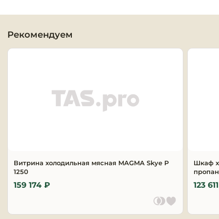
Оборудовани
химчисток и
Рекомендуем
Оборудовани
дезинфекции
профессиона
Клининговое
оборудовани
Сантехничес
оборудовани
Торговое и б
Витрина холодильная мясная MAGMA Skye P
Шкаф х
1250
оборудовани
пропа
159 174 ₽
123 61
Оснащение г
отелей