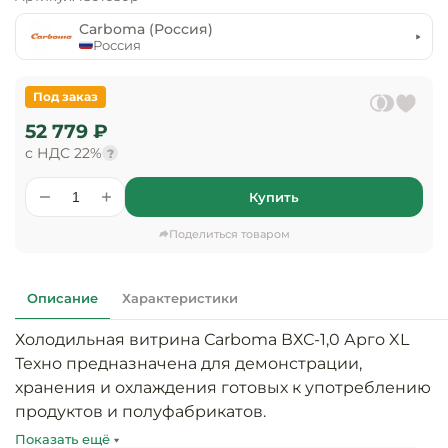
предприяти
технологиче
общественно
Carboma (Россия)
Ассортимент и
оборудовани
питания
Россия
мерчандайзинг
Барное обор
Оснащение
Разработка
Под заказ
оборудовани
торгового
52 779 ₽
холодоснабж
Кофейное об
оборудования
с НДС 22%
?
Оснащение
Хлебопекарн
Монтаж
Купить
гостиничного
кондитерско
оборудования
оборудовани
Поделиться товаром
Оснащение 
производств
Оборудовани
цехов
фастфуда
Описание
Характеристики
Холодильная витрина Сarboma ВХС-1,0 Арго XL 
Оснащение
Посудомоечн
предприяти
оборудовани
Техно предназначена для демонстрации, 
бытового
хранения и охлаждения готовых к употреблению 
обслуживани
продуктов и полуфабрикатов.

Барный инве
Показать ещё