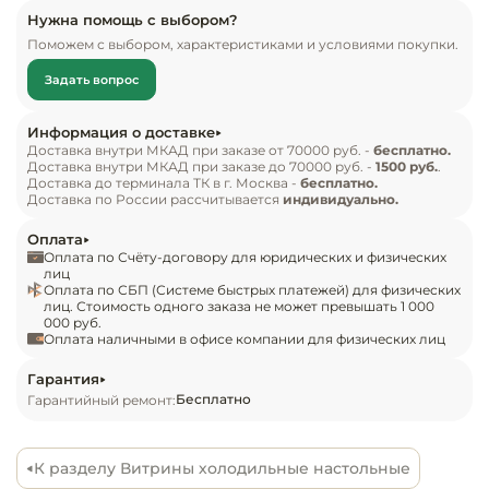
Особенности модели:

Инвентарь д
Нужна помощь с выбором?
холодильный агрегат Electrolux, Samsung;

Поможем с выбором, характеристиками и условиями покупки.
хладагент: R600a;

Кондитерски
Задать вопрос
LED-подсветка;

ночные створки;

Кухонный ин
Информация о доставке
тип охлаждения: статический;

Доставка внутри МКАД при заказе от 70000 руб. -
бесплатно.
Доставка внутри МКАД при заказе до 70000 руб. -
1500 руб.
.
экспозиционная площадь: 950х520 мм;

Посуда и сто
Доставка до терминала ТК в г. Москва -
бесплатно.
пенополиуретановая изоляция корпуса и 
приборы
Доставка по России рассчитывается
индивидуально.
столешницы;

Оплата
экспозиционная поверхность и столешница 
Нейтральное
Оплата по Счёту-договору для юридических и физических
оборудовани
выполнены из нержавеющей стали;

лиц
Оплата по СБП (Системе быстрых платежей) для физических
общепита
гнутое стекло.

лиц. Стоимость одного заказа не может превышать 1 000
000 руб.
Гастроемкости, подходящие к витрине 
Оплата наличными в офисе компании для физических лиц
Линии разда
(заказываются отдельно):

325х176х40(65) мм, GN 1/3х40(65) – 9 шт.;

Гарантия
Упаковочное
Бесплатно
Гарантийный ремонт:
325х176х40(65) мм, GN 1/3х40(65) – 6 шт.;

оборудовани
325х530х65 мм, GN 1/1х65 – 1 шт.;

325х176х40(65) мм, GN 1/3х40(65) – 3 шт.;

К разделу Витрины холодильные настольные
Весовое обо
325х530х65 мм, GN 1/1х65 – 2 шт.