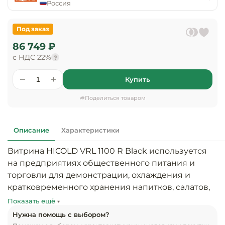
предприяти
Россия
технологиче
общественно
Ассортимент и
оборудовани
питания
мерчандайзинг
Под заказ
Барное обор
86 749 ₽
Оснащение
Разработка
оборудовани
с НДС 22%
?
торгового
холодоснабж
Кофейное об
оборудования
Купить
Оснащение
Хлебопекарн
Монтаж
Поделиться товаром
гостиничного
кондитерско
оборудования
оборудовани
Оснащение 
Описание
Характеристики
производств
Оборудовани
цехов
фастфуда
Витрина HICOLD VRL 1100 R Black используется 
на предприятиях общественного питания и 
Оснащение
Посудомоечн
торговли для демонстрации, охлаждения и 
предприяти
оборудовани
кратковременного хранения напитков, салатов, 
бытового
десертов и других готовых блюд и 
обслуживани
Показать ещё
Барный инве
скоропортящихся продуктов.

Нужна помощь с выбором?