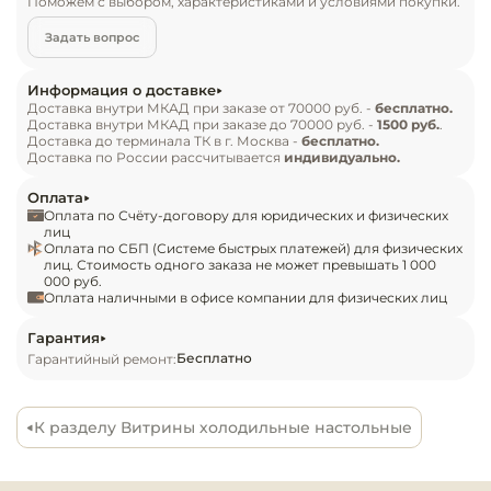
Поможем с выбором, характеристиками и условиями покупки.
Инвентарь д
Особенности:

Задать вопрос
Кондитерски
— Материал: крашеная сталь

Информация о доставке
— Толщина теплоизоляции: 30 мм

Доставка внутри МКАД при заказе от 70000 руб. -
бесплатно.
Кухонный ин
Доставка внутри МКАД при заказе до 70000 руб. -
1500 руб.
.
— Оттайка: автоматическая

Доставка до терминала ТК в г. Москва -
бесплатно.
— Панель управления: электронная

Доставка по России рассчитывается
индивидуально.
Посуда и сто
— Размер полки: 730х405 мм

приборы
Оплата
— Распределённая статическая нагрузка на 
Оплата по Счёту-договору для юридических и физических
полку: 7 кг
лиц
Оплата по СБП (Системе быстрых платежей) для физических
Нейтральное
лиц. Стоимость одного заказа не может превышать 1 000
оборудовани
000 руб.
общепита
Оплата наличными в офисе компании для физических лиц
Гарантия
Линии разда
Бесплатно
Гарантийный ремонт:
Упаковочное
оборудовани
К разделу Витрины холодильные настольные
Весовое обо