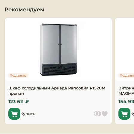
Рекомендуем
Оборудовани
химчисток и
Оборудовани
дезинфекции
профессиона
Клининговое
оборудовани
Под заказ
Под зак
Сантехничес
оборудовани
Шкаф холодильный Ариада Рапсодия R1520M
Витрин
пропан
MAGMA 
Торговое и б
123 611 ₽
154 91
оборудовани
Купить
К
Оснащение г
отелей