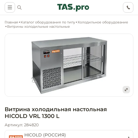
Главная
Каталог оборудования по типу
Холодильное оборудование
Витрины холодильные настольные
Маркетинговые
Оснащение о
Ритейл (food)
иследования
торговли, ма
супермаркет
Ритейл (non 
Разработка
Холодильное
концепции
Оснащение
оборудовани
Общепит
Витрина холодильная настольная
объекта
непродоволь
HICOLD VRL 1300 L
магазинов
Тепловое об
Холодильная
Артикул: 284820
Технологическ
промышленн
проектировани
Оснащение
HICOLD (РОССИЯ)
Электромеха