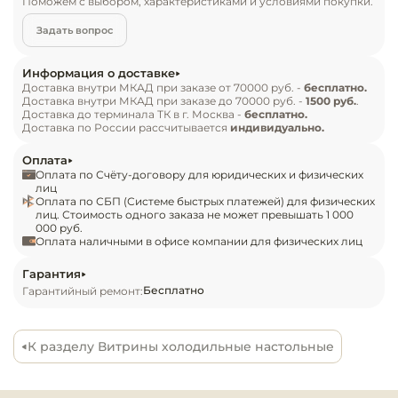
Поможем с выбором, характеристиками и условиями покупки.
Инвентарь д
Особенности:

Задать вопрос
Кондитерски
— Материал: нержавеющая сталь

Информация о доставке
— Толщина теплоизоляции: 30 мм

Доставка внутри МКАД при заказе от 70000 руб. -
бесплатно.
Кухонный ин
Доставка внутри МКАД при заказе до 70000 руб. -
1500 руб.
.
— Оттайка: автоматическая

Доставка до терминала ТК в г. Москва -
бесплатно.
— Панель управления: электронная

Доставка по России рассчитывается
индивидуально.
Посуда и сто
— Размер полки: 930х405 мм

приборы
Оплата
— Распределённая статическая нагрузка на 
Оплата по Счёту-договору для юридических и физических
полку: 9 кг
лиц
Оплата по СБП (Системе быстрых платежей) для физических
Нейтральное
лиц. Стоимость одного заказа не может превышать 1 000
оборудовани
000 руб.
общепита
Оплата наличными в офисе компании для физических лиц
Гарантия
Линии разда
Бесплатно
Гарантийный ремонт:
Упаковочное
оборудовани
К разделу Витрины холодильные настольные
Весовое обо