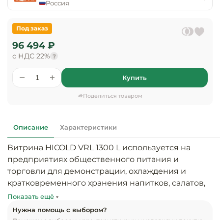
предприяти
Россия
технологиче
общественно
Ассортимент и
оборудовани
питания
мерчандайзинг
Под заказ
Барное обор
96 494 ₽
Оснащение
Разработка
оборудовани
с НДС 22%
?
торгового
холодоснабж
Кофейное об
оборудования
Купить
Оснащение
Хлебопекарн
Монтаж
Поделиться товаром
гостиничного
кондитерско
оборудования
оборудовани
Оснащение 
Описание
Характеристики
производств
Оборудовани
цехов
фастфуда
Витрина HICOLD VRL 1300 L используется на 
предприятиях общественного питания и 
Оснащение
Посудомоечн
торговли для демонстрации, охлаждения и 
предприяти
оборудовани
кратковременного хранения напитков, салатов, 
бытового
десертов и других готовых блюд и 
обслуживани
Показать ещё
Барный инве
скоропортящихся продуктов.

Нужна помощь с выбором?