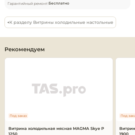
Бесплатно
Гарантийный ремонт:
Оборудовани
химчисток и
К разделу Витрины холодильные настольные
Оборудовани
дезинфекции
профессиона
Рекомендуем
Клининговое
оборудовани
Сантехничес
оборудовани
Торговое и б
оборудовани
Под заказ
Под зак
Оснащение г
отелей
Витрина холодильная мясная MAGMA Skye P
Витрин
1250
1900