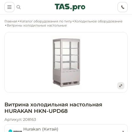
Главная
Каталог оборудования по типу
Холодильное оборудование
Витрины холодильные настольные
Маркетинговые
Оснащение о
Ритейл (food)
иследования
торговли, ма
супермаркет
Ритейл (non 
Разработка
Холодильное
концепции
Оснащение
оборудовани
Общепит
Витрина холодильная настольная
объекта
непродоволь
HURAKAN HKN-UPD68
магазинов
Тепловое об
Холодильная
Артикул: 208163
Технологическ
промышленн
проектировани
Оснащение
Hurakan (Китай)
Электромеха