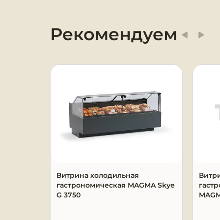
Оборудование для
химчисток и прачечных
Рекомендуем
Оборудование для
дезинфекции и
профессиональная хими
Клининговое
оборудование
Сантехническое
оборудование
Торговое и банковское
оборудование
Витрина холодильная
Витр
гастрономическая MAGMA Skye
гастр
G 3750
MAGM
Оснащение гостиниц и
отелей