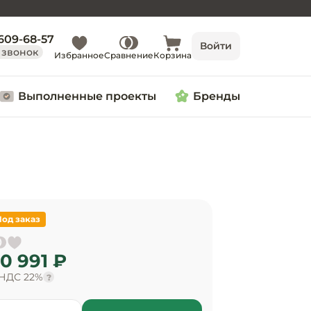
 609-68-57
Войти
 звонок
Избранное
Сравнение
Корзина
Выполненные проекты
Бренды
Под заказ
0 991 ₽
 НДС 22%
?