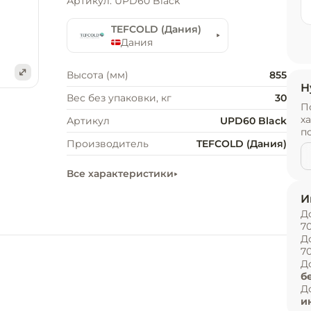
Артикул: UPD60 Black
TEFCOLD (Дания)
Дания
Высота (мм)
855
Н
е
Вес без упаковки, кг
30
П
х
Артикул
UPD60 Black
п
Производитель
TEFCOLD (Дания)
Все характеристики
И
Д
7
Д
7
Д
б
Д
и