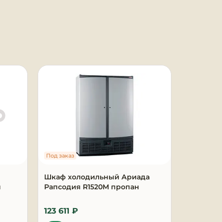
Под заказ
Под заказ
Шкаф холодильный Ариада
Витрина
я
Рапсодия R1520M пропан
гастрон
G 1250
123 611 ₽
154 918 