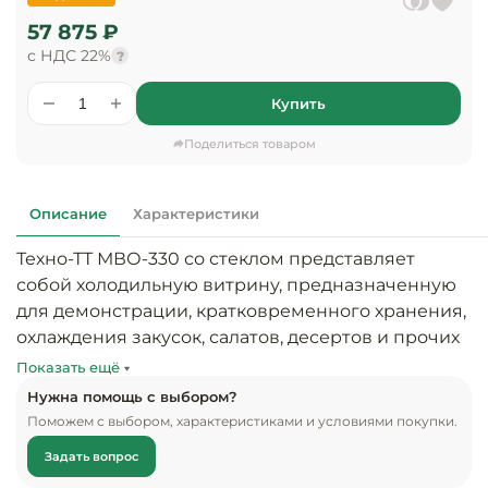
предприяти
технологиче
общественно
57 875 ₽
Ассортимент и
оборудовани
питания
мерчандайзинг
с НДС 22%
?
Барное обор
Оснащение
Купить
Разработка
оборудовани
торгового
холодоснабж
Поделиться товаром
Кофейное об
оборудования
Оснащение
Хлебопекарн
Монтаж
Описание
Характеристики
гостиничного
кондитерско
оборудования
оборудовани
Техно-ТТ МВО-330 со стеклом представляет 
Оснащение 
собой холодильную витрину, предназначенную 
производств
Оборудовани
для демонстрации, кратковременного хранения, 
цехов
фастфуда
охлаждения закусок, салатов, десертов и прочих 
продуктов, и блюд. Оборудование рассчитано на 
Показать ещё
Оснащение
Посудомоечн
оснащение торговых точек, пунктов 
предприяти
оборудовани
Нужна помощь с выбором?
бытового
общественного питания. В аппарате 
Поможем с выбором, характеристиками и условиями покупки.
обслуживани
применяется статическая система охлаждения. 
Барный инве
Задать вопрос
Конструкция модели обеспечивает 