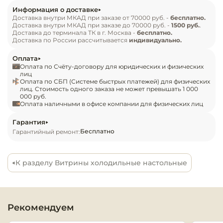
равномерное охлаждение. Витрина оснащена 
Инвентарь д
Информация о доставке
контроллером с термочувствительным датчиком 
Доставка внутри МКАД при заказе от 70000 руб. -
бесплатно.
Доставка внутри МКАД при заказе до 70000 руб. -
1500 руб.
.
для автоматической регулировки температуры. 
Кондитерски
Доставка до терминала ТК в г. Москва -
бесплатно.
В оборудовании присутствует кронштейн для 
Доставка по России рассчитывается
индивидуально.
установки на стол для пиццы с каменным 
Кухонный ин
Оплата
бортиком. В качестве материала изготовления 
Оплата по Счёту-договору для юридических и физических
применяется нержавеющая сталь марки AISI430, 
лиц
Посуда и сто
Оплата по СБП (Системе быстрых платежей) для физических
закаленное стекло.

приборы
лиц. Стоимость одного заказа не может превышать 1 000
000 руб.
Оплата наличными в офисе компании для физических лиц
Комплект поставки:

Нейтральное
холодильная витрина Техно-ТТ МВО-330 со 
Гарантия
оборудовани
Бесплатно
Гарантийный ремонт:
общепита
стеклом;

гастрономические емкости в набор поставки не 
входят.

Линии разда
К разделу Витрины холодильные настольные
Особенности:

витрина рассчитана на установку 5 
Упаковочное
оборудовани
гастроемкостей формата GN1/3 + 1 гастроемкость 
формата GN1/2;

Рекомендуем
Весовое обо
глубина ванны составляет 150 мм;
