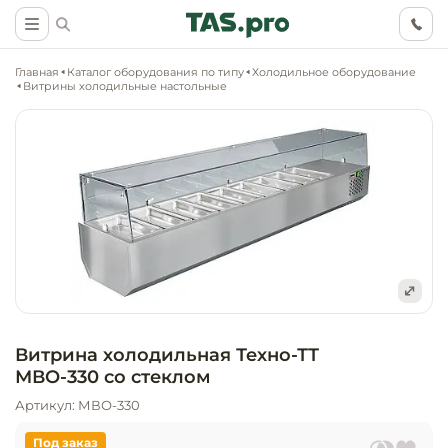
Главная
Каталог оборудования по типу
Холодильное оборудование
Витрины холодильные настольные
Маркетинговые
Оснащение о
Ритейл (food)
иследования
торговли, ма
супермаркет
Ритейл (non 
Разработка
Холодильное
концепции
Оснащение
оборудовани
Общепит
Витрина холодильная Техно-ТТ
объекта
непродоволь
МВО-330 со стеклом
магазинов
Тепловое об
Холодильная
Артикул: МВО-330
Технологическ
промышленн
проектировани
Оснащение
Под заказ
Электромеха