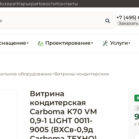
Возврат
Карьера
Новости
Контакты
+7 (495)
Заказать
снащение
Проектирование
Услуги
ильное оборудование
Витрины кондитерские
Витрина
кондитерская
Carboma K70 VM
9
0,9-1 LIGHT 0011-
с
9005 (ВХСв-0,9д
Carboma ТЕХНО)