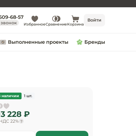
 609-68-57
Войти
 звонок
Избранное
Сравнение
Корзина
Выполненные проекты
Бренды
В наличии
1 шт.
3 228 ₽
 НДС 22%
?