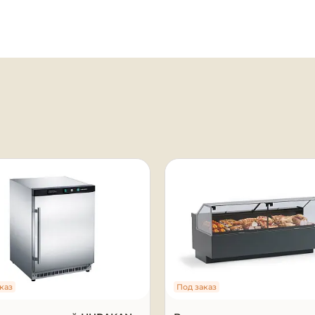
мм цельнозаливного пенополиуретана;

0 мм) – охлаждаемые, стеклянные, с подсветкой 
ания) – оцинкованная сталь, цвет «серый 


я
палитры RAL;

каз
Под заказ