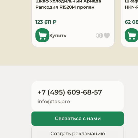
Шкаф холодильный Ариада
Шкаф
Запчасти для
Рапсодия R1520M пропан
HKN-
оборудования
123 611 ₽
62 0
Купить
+7 (495) 609-68-57
info@tas.pro
Связаться с нами
Создать рекламацию