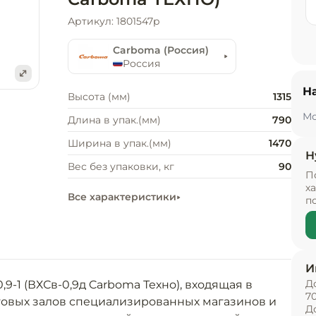
Артикул: 1801547p
Carboma (Россия)
Россия
Н
е
Высота (мм)
1315
Мо
Длина в упак.(мм)
790
Ширина в упак.(мм)
1470
Н
Вес без упаковки, кг
90
П
х
Все характеристики
п
И
Д
-1 (ВХСв-0,9д Carboma Техно), входящая в 
7
рговых залов специализированных магазинов и 
Д