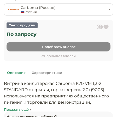
предприяти
технологиче
общественно
Carboma (Россия)
Ассортимент и
оборудовани
питания
Россия
мерчандайзинг
Барное обор
Оснащение
Разработка
Снят с продажи
оборудовани
торгового
По запросу
холодоснабж
Кофейное об
оборудования
Подобрать аналог
Оснащение
Хлебопекарн
Монтаж
гостиничного
кондитерско
оборудования
Поделиться товаром
оборудовани
Оснащение 
производств
Оборудовани
Описание
Характеристики
цехов
фастфуда
Витрина кондитерская Carboma K70 VM 1,3-2 
Оснащение
Посудомоечн
STANDARD открытая, горка (версия 2.0) (9005) 
предприяти
оборудовани
используется на предприятиях общественного 
бытового
питания и торговли для демонстрации, 
обслуживани
Барный инве
охлаждения и кратковременного хранения 
Показать ещё
тортов, пирожных и других кондитерских 
Нужна помощь с выбором?