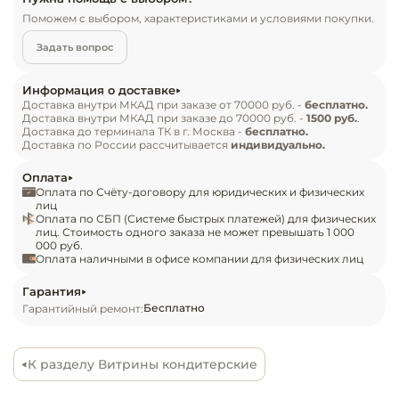
Инвентарь д
изделий.
Поможем с выбором, характеристиками и условиями покупки.
Задать вопрос
Кондитерски
Информация о доставке
Кухонный ин
Доставка внутри МКАД при заказе от 70000 руб. -
бесплатно.
Доставка внутри МКАД при заказе до 70000 руб. -
1500 руб.
.
Доставка до терминала ТК в г. Москва -
бесплатно.
Посуда и сто
Доставка по России рассчитывается
индивидуально.
приборы
Оплата
Оплата по Счёту-договору для юридических и физических
Нейтральное
лиц
Оплата по СБП (Системе быстрых платежей) для физических
оборудовани
лиц. Стоимость одного заказа не может превышать 1 000
общепита
000 руб.
Оплата наличными в офисе компании для физических лиц
Линии разда
Гарантия
Бесплатно
Гарантийный ремонт:
Упаковочное
оборудовани
К разделу Витрины кондитерские
Весовое обо