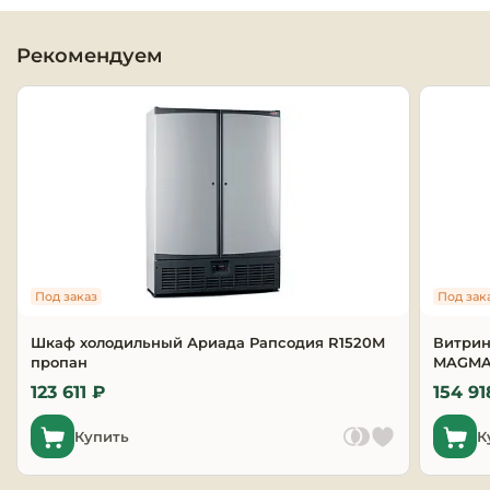
Оборудовани
Рекомендуем
химчисток и
Оборудовани
дезинфекции
профессиона
Клининговое
оборудовани
Сантехничес
Под заказ
Под зак
оборудовани
Шкаф холодильный Ариада Рапсодия R1520M
Витрин
пропан
Торговое и б
MAGMA 
оборудовани
123 611 ₽
154 91
Купить
К
Оснащение г
отелей