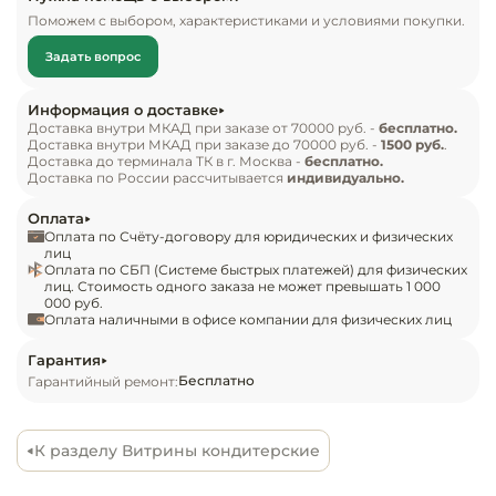
Инвентарь д
изделий. В модели используется 4-сторонняя 
Поможем с выбором, характеристиками и условиями покупки.
система остекления. В конструкции 
Задать вопрос
предусмотрено 3 полки из стекла, оснащенные 
Кондитерски
ценникодержателем. Опорные ножки 
Информация о доставке
регулируются по высоте. Корпус произведен из 
Кухонный ин
Доставка внутри МКАД при заказе от 70000 руб. -
бесплатно.
Доставка внутри МКАД при заказе до 70000 руб. -
1500 руб.
.
пластика и стали. Для повышения 
Доставка до терминала ТК в г. Москва -
бесплатно.
теплоизоляционных свойств применяется слой 
Посуда и сто
Доставка по России рассчитывается
индивидуально.
приборы
из пенополиуретана.

Оплата
Оплата по Счёту-договору для юридических и физических
Нейтральное
Комплект поставки:

лиц
Оплата по СБП (Системе быстрых платежей) для физических
оборудовани
тепловая витрина Полюс KC71-130 VV 0,6-1 (9005).

лиц. Стоимость одного заказа не может превышать 1 000
общепита
000 руб.
Оплата наличными в офисе компании для физических лиц
Особенности:

Линии разда
температура регулируется в диапазоне от 2 до 10 
Гарантия
Бесплатно
Гарантийный ремонт:
°С;

Упаковочное
используется динамическая система 
оборудовани
охлаждения;

К разделу Витрины кондитерские
применяется электронный блок управления;

Весовое обо
используется компрессор европейского 