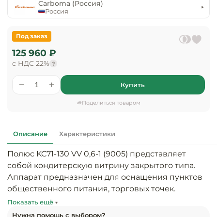
предприяти
Carboma (Россия)
технологиче
общественно
Россия
Ассортимент и
оборудовани
питания
мерчандайзинг
Под заказ
Барное обор
Оснащение
Разработка
125 960 ₽
оборудовани
торгового
с НДС 22%
холодоснабж
?
Кофейное об
оборудования
Купить
Оснащение
Хлебопекарн
Монтаж
гостиничного
кондитерско
оборудования
Поделиться товаром
оборудовани
Оснащение 
производств
Оборудовани
Описание
Характеристики
цехов
фастфуда
Полюс KC71-130 VV 0,6-1 (9005) представляет 
Оснащение
собой кондитерскую витрину закрытого типа. 
Посудомоечн
предприяти
оборудовани
Аппарат предназначен для оснащения пунктов 
бытового
общественного питания, торговых точек. 
обслуживани
Барный инве
Оборудование рассчитано на хранение 
Показать ещё
гастрономических товаров, кондитерских 
Нужна помощь с выбором?