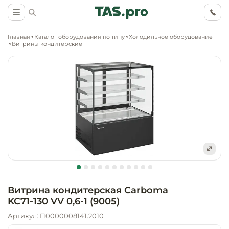
Главная
Каталог оборудования по типу
Холодильное оборудование
Витрины кондитерские
Маркетинговые
Оснащение о
Ритейл (food)
иследования
торговли, ма
супермаркет
Ритейл (non 
Разработка
Холодильное
концепции
Оснащение
оборудовани
Общепит
объекта
непродоволь
Витрина кондитерская Carboma
магазинов
KC71-130 VV 0,6-1 (9005)
Тепловое об
Холодильная
Технологическ
промышленн
Артикул: П0000008141.2010
проектировани
Оснащение
Электромеха