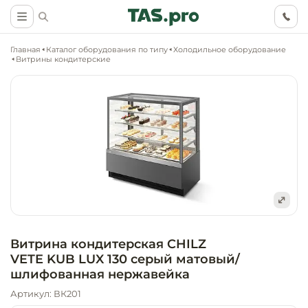
Главная
Каталог оборудования по типу
Холодильное оборудование
Витрины кондитерские
Маркетинговые
Оснащение о
Ритейл (food)
иследования
торговли, ма
супермаркет
Ритейл (non 
Разработка
Холодильное
концепции
Оснащение
оборудовани
Общепит
Витрина кондитерская CHILZ
объекта
непродоволь
VETE KUB LUX 130 серый матовый/
магазинов
Тепловое об
шлифованная нержавейка
Холодильная
Технологическ
промышленн
Артикул: ВК201
проектировани
Оснащение
Электромеха