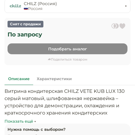
предприяти
CHILZ (Россия)
технологиче
общественно
Россия
Ассортимент и
оборудовани
питания
мерчандайзинг
Снят с продажи
Барное обор
Оснащение
Разработка
По запросу
оборудовани
торгового
холодоснабж
Кофейное об
оборудования
Подобрать аналог
Оснащение
Хлебопекарн
Монтаж
Поделиться товаром
гостиничного
кондитерско
оборудования
оборудовани
Оснащение 
Описание
Характеристики
производств
Оборудовани
цехов
фастфуда
Витрина кондитерская CHILZ VETE KUB LUX 130 
серый матовый, шлифованная нержавейка – 
Оснащение
Посудомоечн
устройство для демонстрации, охлаждения и 
предприяти
оборудовани
краткосрочного хранения кондитерских 
бытового
изделий, закусок и десертов в предприятиях 
обслуживани
Показать ещё
Барный инве
общественного питания и торговли. Высокая 
Нужна помощь с выбором?
функциональность и надежность для 