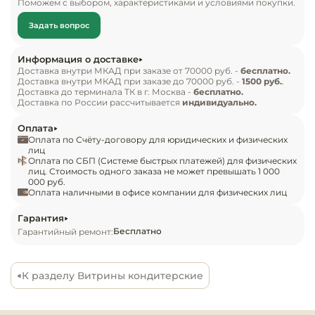
Поможем с выбором, характеристиками и условиями покупки.
Инвентарь д
эффективного представления и сохранения 
Задать вопрос
продуктов. Модель Chilz VETE KUB LUX 130 
Кондитерски
оснащена 4 полками, которые обеспечивают 
Информация о доставке
достаточно пространства для организации и 
Доставка внутри МКАД при заказе от 70000 руб. -
бесплатно.
Кухонный ин
Доставка внутри МКАД при заказе до 70000 руб. -
1500 руб.
.
выкладки различных кондитерских изделий. 
Доставка до терминала ТК в г. Москва -
бесплатно.
Работает при температуре окружающей среды 
Доставка по России рассчитывается
индивидуально.
Посуда и сто
25 °С и влажности 60%, поддерживая 
приборы
Оплата
оптимальные условия охлаждения. Витрина 
Оплата по Счёту-договору для юридических и физических
имеет динамическую систему охлаждения, 
лиц
Нейтральное
Оплата по СБП (Системе быстрых платежей) для физических
обеспечивая равномерное распределение 
лиц. Стоимость одного заказа не может превышать 1 000
оборудовани
000 руб.
холода и поддержание стабильной температуры 
общепита
Оплата наличными в офисе компании для физических лиц
внутри. Инновационный испаритель и 
конденсатор от Sest (Италия), компрессор от 
Гарантия
Линии разда
Бесплатно
Гарантийный ремонт:
Embraco (Бразилия) и контроллер от Danfoss 
(Дания) гарантируют высокую 
Упаковочное
производительность и надежную работу. 
оборудовани
К разделу Витрины кондитерские
Система автоматического удаления конденсата 
обеспечивает безопасность и удобство в 
Весовое обо