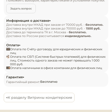
Поможем с выбором, характеристиками и условиями покупки.
Инвентарь д
Задать вопрос
Особенности:

Кондитерски
Информация о доставке
— Материал: крашеная сталь

Доставка внутри МКАД при заказе от 70000 руб. -
бесплатно.
Кухонный ин
Доставка внутри МКАД при заказе до 70000 руб. -
1500 руб.
.
— Оттайка: автоматическая

Доставка до терминала ТК в г. Москва -
бесплатно.
— Панель управления: электронная

Доставка по России рассчитывается
индивидуально.
Посуда и сто
— Размер полки: 535х535 мм

приборы
Оплата
— Распределённая статическая нагрузка на 
Оплата по Счёту-договору для юридических и физических
полку: 5 кг
лиц
Оплата по СБП (Системе быстрых платежей) для физических
Нейтральное
лиц. Стоимость одного заказа не может превышать 1 000
оборудовани
000 руб.
общепита
Оплата наличными в офисе компании для физических лиц
Гарантия
Линии разда
Бесплатно
Гарантийный ремонт:
Упаковочное
оборудовани
К разделу Витрины кондитерские
Весовое обо