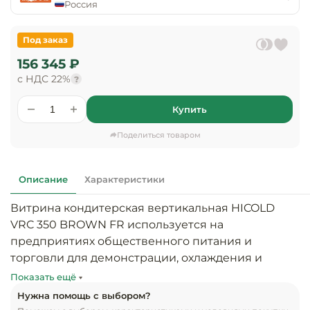
предприяти
Россия
технологиче
общественно
Ассортимент и
оборудовани
питания
мерчандайзинг
Под заказ
Барное обор
156 345 ₽
Оснащение
Разработка
оборудовани
с НДС 22%
?
торгового
холодоснабж
Кофейное об
оборудования
Купить
Оснащение
Хлебопекарн
Монтаж
Поделиться товаром
гостиничного
кондитерско
оборудования
оборудовани
Оснащение 
Описание
Характеристики
производств
Оборудовани
цехов
фастфуда
Витрина кондитерская вертикальная HICOLD 
VRC 350 BROWN FR используется на 
Оснащение
Посудомоечн
предприятиях общественного питания и 
предприяти
оборудовани
торговли для демонстрации, охлаждения и 
бытового
кратковременного хранения напитков, салатов, 
обслуживани
Показать ещё
Барный инве
десертов и других готовых блюд и 
Нужна помощь с выбором?
скоропортящихся продуктов.
