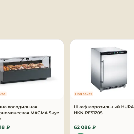
я
каз
Под заказ
ина холодильная
Шкаф морозильный HUR
рономическая MAGMA Skye
HKN-RFS120S
0
18 ₽
62 086 ₽