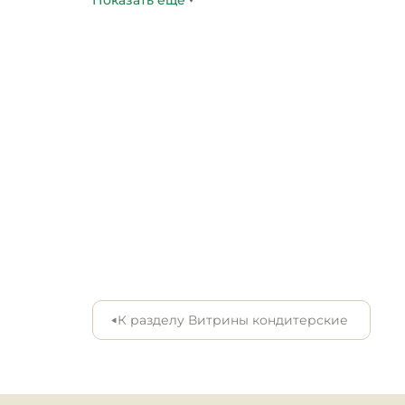
Показать ещё
Инвентарь для пиццери
Особенности:

Кондитерский инвентар
— Материал: крашеная сталь

— Оттайка: автоматическая

Кухонный инвентарь
— Панель управления: электронная

— Размер полки: 470 мм

Посуда и столовые
— Распределённая статическая нагрузка н
приборы
Нейтральное
оборудование для
общепита
Линии раздачи
К разделу Витрины кондитерские
Упаковочное и фасовоч
оборудование
Весовое оборудование