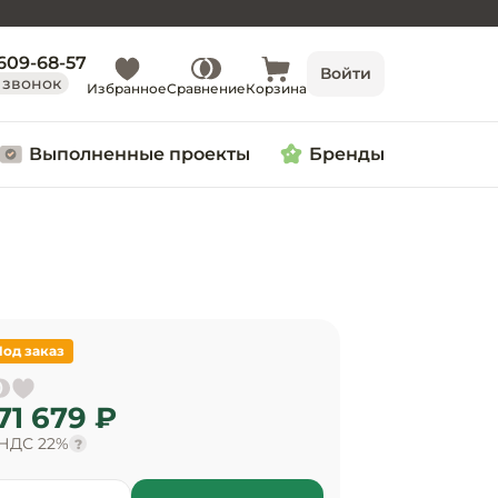
 609-68-57
Войти
 звонок
Избранное
Сравнение
Корзина
Выполненные проекты
Бренды
Под заказ
71 679 ₽
 НДС 22%
?