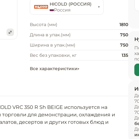
HICOLD (РОССИЯ)
Россия
Высота (мм)
1810
Длина в упак.(мм)
750
Н
е
Ширина в упак.(мм)
750
П
х
Вес без упаковки, кг
135
п
Все характеристики
И
Д
7
Д
LD VRC 350 R Sh BEIGE используется на 
7
торговли для демонстрации, охлаждения и 
Д
латов, десертов и других готовых блюд и 
б
Д
и