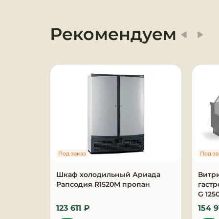
Оборудование для
химчисток и прачечных
Рекомендуем
Оборудование для
дезинфекции и
профессиональная хими
Клининговое
оборудование
Сантехническое
оборудование
Под заказ
Под за
Торговое и банковское
оборудование
Шкаф холодильный Ариада
Витр
Рапсодия R1520M пропан
гаст
G 125
Оснащение гостиниц и
отелей
123 611 ₽
154 9