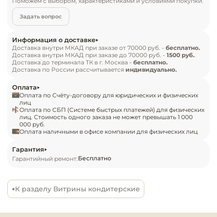
Поможем с выбором, характеристиками и условиями покупки.
Инвентарь д
Задать вопрос
Особенности:

Кондитерски
Информация о доставке
— Материал: крашеная сталь

Доставка внутри МКАД при заказе от 70000 руб. -
бесплатно.
Кухонный ин
Доставка внутри МКАД при заказе до 70000 руб. -
1500 руб.
.
— Оттайка: автоматическая

Доставка до терминала ТК в г. Москва -
бесплатно.
— Панель управления: электронная

Доставка по России рассчитывается
индивидуально.
Посуда и сто
— Размер полки: 535х535 мм

приборы
Оплата
— Распределённая статическая нагрузка на 
Оплата по Счёту-договору для юридических и физических
полку: 5 кг
лиц
Оплата по СБП (Системе быстрых платежей) для физических
Нейтральное
лиц. Стоимость одного заказа не может превышать 1 000
оборудовани
000 руб.
общепита
Оплата наличными в офисе компании для физических лиц
Гарантия
Линии разда
Бесплатно
Гарантийный ремонт:
Упаковочное
оборудовани
К разделу Витрины кондитерские
Весовое обо