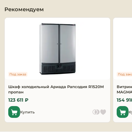
Рекомендуем
Оборудовани
химчисток и
Оборудовани
дезинфекции
профессиона
Клининговое
оборудовани
Под заказ
Под зак
Сантехничес
оборудовани
Шкаф холодильный Ариада Рапсодия R1520M
Витрин
пропан
MAGMA 
Торговое и б
123 611 ₽
154 91
оборудовани
Купить
К
Оснащение г
отелей