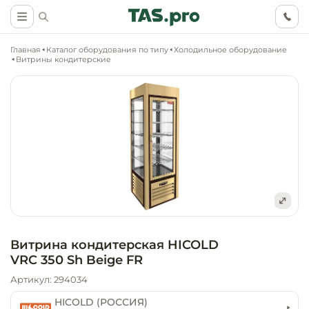
Главная
Каталог оборудования по типу
Холодильное оборудование
Витрины кондитерские
Маркетинговые
Оснащение о
Ритейл (food)
иследования
торговли, ма
супермаркет
Ритейл (non 
Разработка
Холодильное
концепции
Оснащение
оборудовани
Общепит
Витрина кондитерская HICOLD
объекта
непродоволь
VRC 350 Sh Beige FR
магазинов
Тепловое об
Холодильная
Артикул: 294034
Технологическ
промышленн
проектировани
Оснащение
HICOLD (РОССИЯ)
Электромеха