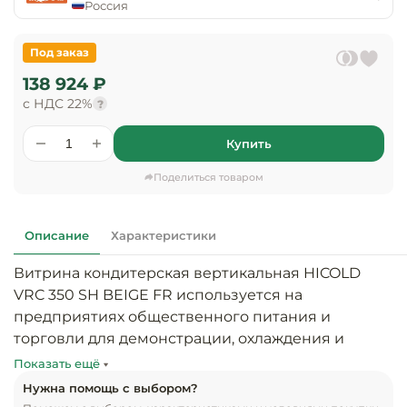
предприяти
Россия
технологиче
общественно
Ассортимент и
оборудовани
питания
мерчандайзинг
Под заказ
Барное обор
138 924 ₽
Оснащение
Разработка
оборудовани
с НДС 22%
?
торгового
холодоснабж
Кофейное об
оборудования
Купить
Оснащение
Хлебопекарн
Монтаж
Поделиться товаром
гостиничного
кондитерско
оборудования
оборудовани
Оснащение 
Описание
Характеристики
производств
Оборудовани
цехов
фастфуда
Витрина кондитерская вертикальная HICOLD 
VRC 350 SH BEIGE FR используется на 
Оснащение
Посудомоечн
предприятиях общественного питания и 
предприяти
оборудовани
торговли для демонстрации, охлаждения и 
бытового
кратковременного хранения напитков, салатов, 
обслуживани
Показать ещё
Барный инве
десертов и других готовых блюд и 
Нужна помощь с выбором?
скоропортящихся продуктов.
