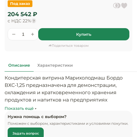
предприяти
Под заказ
технологиче
общественно
Ассортимент и
оборудовани
питания
204 542 ₽
мерчандайзинг
с НДС 22%
?
Барное обор
Оснащение
Разработка
оборудовани
Купить
торгового
холодоснабж
Кофейное об
оборудования
Поделиться товаром
Оснащение
Хлебопекарн
Монтаж
гостиничного
кондитерско
оборудования
Описание
Характеристики
оборудовани
Оснащение 
Кондитерская витрина Марихолодмаш Бордо 
производств
Оборудовани
ВХС-1,25 предназначена для демонстрации, 
цехов
фастфуда
охлаждения и кратковременного хранения 
продуктов и напитков на предприятиях 
Оснащение
Посудомоечн
торговли.

Показать ещё
предприяти
оборудовани
бытового
Нужна помощь с выбором?
Особенности:

обслуживани
Поможем с выбором, характеристиками и условиями покупки.
Барный инве
Задать вопрос
Тип охлаждения: динамическое
