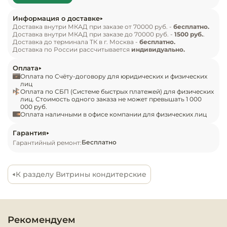
Инвентарь д
Способ оттаивания: ТЭН

Информация о доставке
Подогрев переднего стекла: ПЭН

Доставка внутри МКАД при заказе от 70000 руб. -
бесплатно.
Кондитерски
Доставка внутри МКАД при заказе до 70000 руб. -
1500 руб.
.
Компрессор: Danfoss

Доставка до терминала ТК в г. Москва -
бесплатно.
Контроллер: Carel, Evco, Danfoss

Доставка по России рассчитывается
индивидуально.
Кухонный ин
Дополнительные характеристики:

Оплата
Оплата по Счёту-договору для юридических и физических
Посуда и сто
Площадь выкладки: 2 м2

лиц
приборы
Оплата по СБП (Системе быстрых платежей) для физических
Охлаждаемая площадь поддонов и полок для 
лиц. Стоимость одного заказа не может превышать 1 000
000 руб.
выкладки продуктов: 2 м2

Оплата наличными в офисе компании для физических лиц
Нейтральное
Номинальная мощность ламп: 83 Вт

оборудовани
Номинальный ток: 5,53 А

Гарантия
общепита
Бесплатно
Гарантийный ремонт:
Температура окружающей среды: от 12 до 35 °С
Линии разда
К разделу Витрины кондитерские
Упаковочное
оборудовани
Рекомендуем
Весовое обо