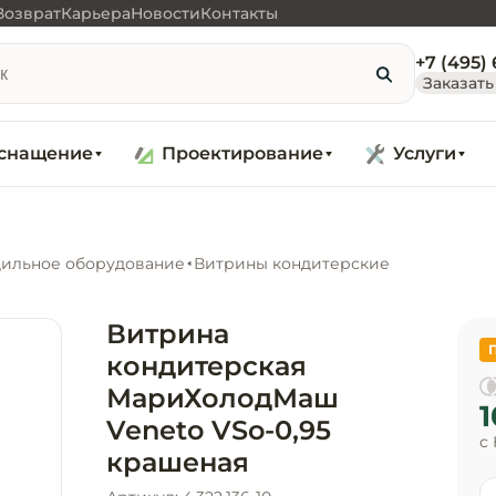
Возврат
Карьера
Новости
Контакты
+7 (495)
Заказать
снащение
Проектирование
Услуги
ильное оборудование
Витрины кондитерские
Витрина
кондитерская
МариХолодМаш
1
Veneto VSo-0,95
с
крашеная