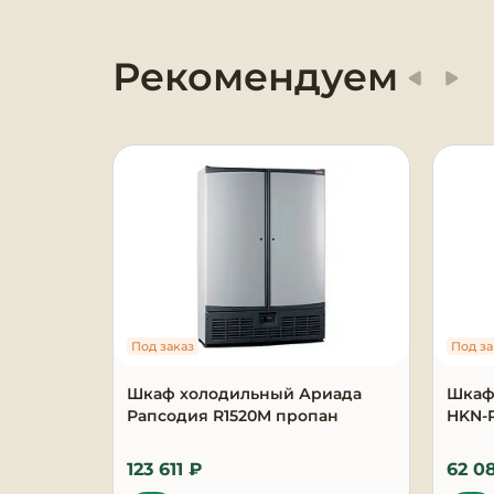
Оборудование для
химчисток и прачечных
Рекомендуем
Оборудование для
дезинфекции и
профессиональная хими
Клининговое
оборудование
Сантехническое
оборудование
Под заказ
Под за
Торговое и банковское
оборудование
Шкаф холодильный Ариада
Шкаф
Рапсодия R1520M пропан
HKN-
Оснащение гостиниц и
отелей
123 611 ₽
62 0