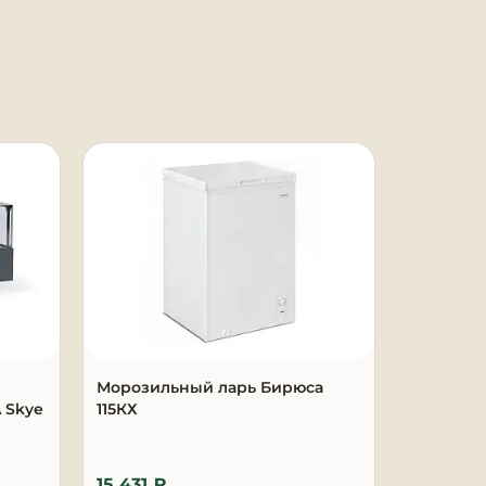
Под заказ
Морозильный ларь Бирюса
Морозил
 Skye
115КХ
210KDN
25 937 
15 431 ₽