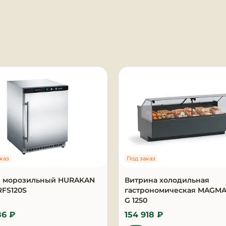
я
каз
Под заказ
 морозильный HURAKAN
Витрина холодильная
RFS120S
гастрономическая MAGMA
G 1250
86 ₽
154 918 ₽