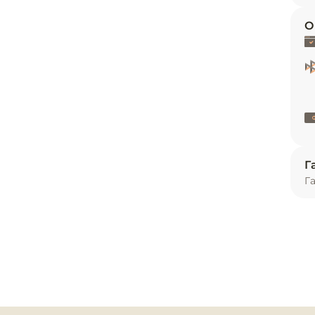
и
О
ь
опритоками

Г
я выкладки продуктов: 1,1 м2

Г
ное