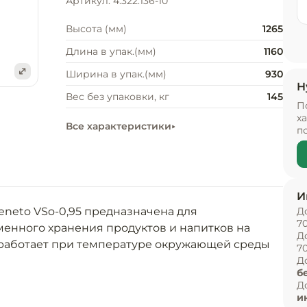
Артикул: 4.322.136-10
Высота (мм)
1265
Длина в упак.(мм)
1160
Ширина в упак.(мм)
930
Н
е
Вес без упаковки, кг
145
П
х
Все характеристики
п
И
eto VSo-0,95 предназначена для 
Д
7
енного хранения продуктов и напитков на 
Д
работает при температуре окружающей среды 
7
Д
б
Д
и