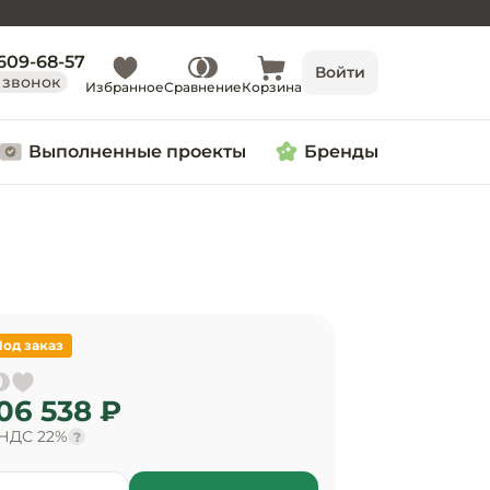
 609-68-57
Войти
 звонок
Избранное
Сравнение
Корзина
Выполненные проекты
Бренды
Под заказ
06 538 ₽
 НДС 22%
?