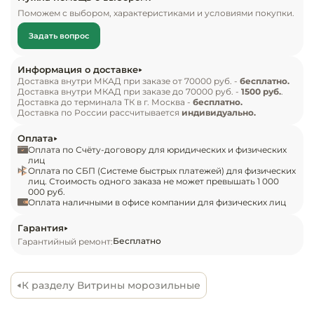
Инвентарь д
Витрина Ариель ВУ-3-200 с полкой, описание:

Поможем с выбором, характеристиками и условиями покупки.
Задать вопрос
высокий уровень КПД,

Кондитерски
верхняя полка (светильник) из анодированного 
Информация о доставке
алюминия,

Кухонный ин
Доставка внутри МКАД при заказе от 70000 руб. -
бесплатно.
Доставка внутри МКАД при заказе до 70000 руб. -
1500 руб.
.
поддоны и столешница изготовлены из 
Доставка до терминала ТК в г. Москва -
бесплатно.
нержавеющей стали,

Посуда и сто
Доставка по России рассчитывается
индивидуально.
приборы
надежный итальянский электронный блок 
Оплата
управления «Eliwell» ID 971,

Оплата по Счёту-договору для юридических и физических
Нейтральное
автоматическое размораживание (происходит 
лиц
Оплата по СБП (Системе быстрых платежей) для физических
оборудовани
при помощи ТЭНов),

лиц. Стоимость одного заказа не может превышать 1 000
общепита
000 руб.
возможность выстраивания единой линии,

Оплата наличными в офисе компании для физических лиц
низкий уровень шума работы,

Линии разда
статический (гравитационный) тип охлаждения,

Гарантия
Бесплатно
Гарантийный ремонт:
площадь экспозиции витрины — 1,46 м2,

Упаковочное
полноразмерный запасник,

оборудовани
хладагент R404А,

К разделу Витрины морозильные
откидывающееся фронтальное стекло,

Весовое обо
рабочие температуры модели — -18…+10°С 