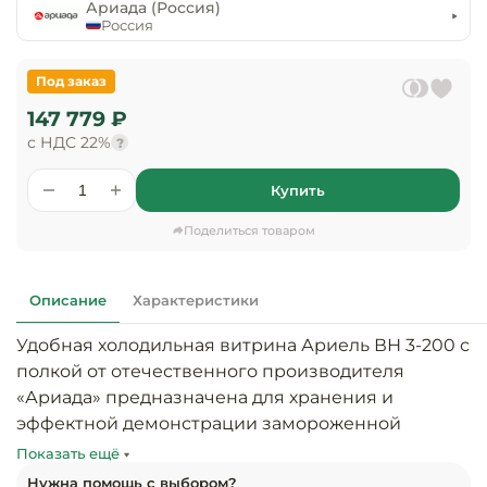
предприяти
Ариада (Россия)
технологиче
общественно
Россия
Ассортимент и
оборудовани
питания
мерчандайзинг
Под заказ
Барное обор
Оснащение
Разработка
147 779 ₽
оборудовани
торгового
с НДС 22%
холодоснабж
?
Кофейное об
оборудования
Купить
Оснащение
Хлебопекарн
Монтаж
гостиничного
кондитерско
оборудования
Поделиться товаром
оборудовани
Оснащение 
производств
Оборудовани
Описание
Характеристики
цехов
фастфуда
Удобная холодильная витрина Ариель ВН 3-200 с 
Оснащение
полкой от отечественного производителя 
Посудомоечн
предприяти
оборудовани
«Ариада» предназначена для хранения и 
бытового
эффектной демонстрации замороженной 
обслуживани
Барный инве
продукции.

Показать ещё
Нужна помощь с выбором?