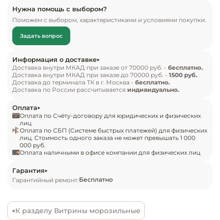
статической системой охлаждения. 
Инвентарь д
Нужна помощь с выбором?
Рекомендуется к применению в магазинах, 
Поможем с выбором, характеристиками и условиями покупки.
супермаркетах и на других предприятиях 
Кондитерски
Задать вопрос
общественного питания и торговли.

Кухонный ин
Информация о доставке
Модель без боковин предназначена для 
Доставка внутри МКАД при заказе от 70000 руб. -
бесплатно.
Доставка внутри МКАД при заказе до 70000 руб. -
1500 руб.
.
установки нескольких витрин в линию и не 
Посуда и сто
Доставка до терминала ТК в г. Москва -
бесплатно.
может использоваться как отдельностоящая. При 
приборы
Доставка по России рассчитывается
индивидуально.
заказе нескольких моделей для установки в 
Оплата
линию достаточно приобрести две боковины 
Нейтральное
Оплата по Счёту-договору для юридических и физических
оборудовани
для первой и последней витрины.

лиц
Оплата по СБП (Системе быстрых платежей) для физических
общепита
лиц. Стоимость одного заказа не может превышать 1 000
000 руб.
На фото представлена аналогичная модель с 
Оплата наличными в офисе компании для физических лиц
Линии разда
боковинами.

Гарантия
Упаковочное
Бесплатно
Гарантийный ремонт:
Комплект поставки:

оборудовани
Витрина морозильная Carboma GC110 SL 1,5-1 
(версия 2.0) без боковин, 9006-0430.

К разделу Витрины морозильные
Весовое обо
Особенности:
