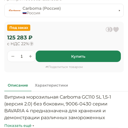
предприяти
технологиче
общественно
Carboma (Россия)
Ассортимент и
оборудовани
питания
Россия
мерчандайзинг
Барное обор
Оснащение
Разработка
Под заказ
оборудовани
торгового
125 283 ₽
холодоснабж
Кофейное об
оборудования
с НДС 22%
?
Оснащение
Хлебопекарн
Монтаж
Купить
гостиничного
кондитерско
оборудования
оборудовани
Поделиться товаром
Оснащение 
производств
Оборудовани
цехов
фастфуда
Описание
Характеристики
Витрина морозильная Carboma GC110 SL 1,5-1 
Оснащение
Посудомоечн
предприяти
оборудовани
(версия 2.0) без боковин, 9006-0430 серии 
бытового
BAVARIA 4 предназначена для хранения и 
обслуживани
демонстрации различных замороженных 
Барный инве
продуктов и полуфабрикатов. Оснащена 
Показать ещё