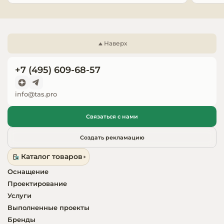
Полка для весов;

Запчасти для
Дополнительная неохлаждаемая полка;

оборудовани
Полнопрофильный делитель объёма;

Полноформатный делитель витрин;

Наверх
Освещение основной зоны (цвет: розовый);

Освещение переднего фронта (цвет: тёплый 
+7 (495) 609-68-57
белый);

Защитный бампер;

info@tas.pro
Стыковочный комплект;

Колёсная опора (высота: 130 мм).
Связаться с нами
Создать рекламацию
Каталог товаров
Оснащение
Проектирование
Услуги
Выполненные проекты
Бренды