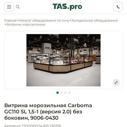
Главная
Каталог оборудования по типу
Холодильное оборудование
Витрины морозильные
Маркетинговые
Оснащение о
Ритейл (food)
иследования
торговли, ма
супермаркет
Ритейл (non 
Разработка
Холодильное
концепции
Оснащение
оборудовани
Общепит
объекта
непродоволь
Витрина морозильная Carboma
магазинов
GC110 SL 1,5-1 (версия 2.0) без
Тепловое об
Холодильная
Технологическ
боковин, 9006-0430
промышленн
проектировани
Оснащение
Артикул: П0000024265.130216
Электромеха