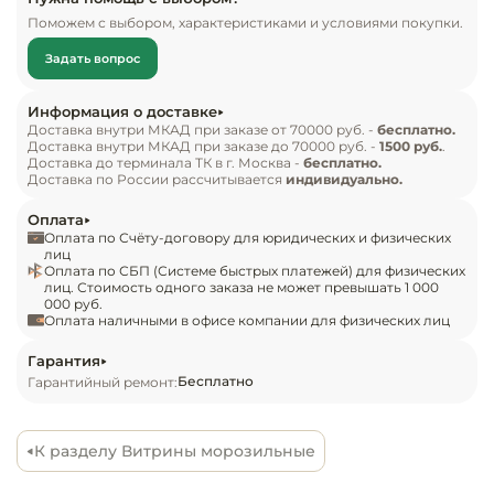
Инвентарь д
применению в магазинах, супермаркетах и на 
Поможем с выбором, характеристиками и условиями покупки.
других предприятиях общественного питания и 
Задать вопрос
Кондитерски
торговли.

Информация о доставке
Кухонный ин
Модель без боковин предназначена для 
Доставка внутри МКАД при заказе от 70000 руб. -
бесплатно.
Доставка внутри МКАД при заказе до 70000 руб. -
1500 руб.
.
установки нескольких витрин в линию и не 
Доставка до терминала ТК в г. Москва -
бесплатно.
может использоваться как отдельностоящая. При 
Посуда и сто
Доставка по России рассчитывается
индивидуально.
приборы
заказе нескольких моделей для установки в 
Оплата
линию достаточно приобрести две боковины: 
Оплата по Счёту-договору для юридических и физических
Нейтральное
для первой и последней витрины.

лиц
Оплата по СБП (Системе быстрых платежей) для физических
оборудовани
лиц. Стоимость одного заказа не может превышать 1 000
общепита
000 руб.
На фото для примера представлена аналогичная 
Оплата наличными в офисе компании для физических лиц
модель с боковинами.

Линии разда
Гарантия
Бесплатно
Гарантийный ремонт:
Комплект поставки:

Упаковочное
Витрина морозильная Carboma GC95 SL 1,8-1 
оборудовани
(версия 2.0) без боковин, 9006-9005.

К разделу Витрины морозильные
Особенности:

Весовое обо
Экспозиционная поверхность изготовлена из 