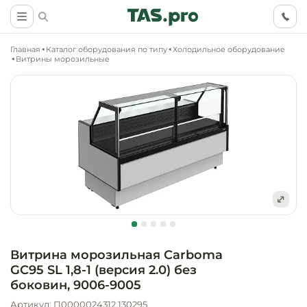
Главная
Каталог оборудования по типу
Холодильное оборудование
Витрины морозильные
Маркетинговые
Оснащение о
Ритейл (food)
иследования
торговли, ма
супермаркет
Ритейл (non 
Разработка
Холодильное
концепции
Оснащение
оборудовани
Общепит
объекта
непродоволь
Витрина морозильная Carboma
магазинов
GC95 SL 1,8-1 (версия 2.0) без
Тепловое об
Холодильная
Технологическ
боковин, 9006-9005
промышленн
проектировани
Оснащение
Артикул: П0000024312.130295
Электромеха