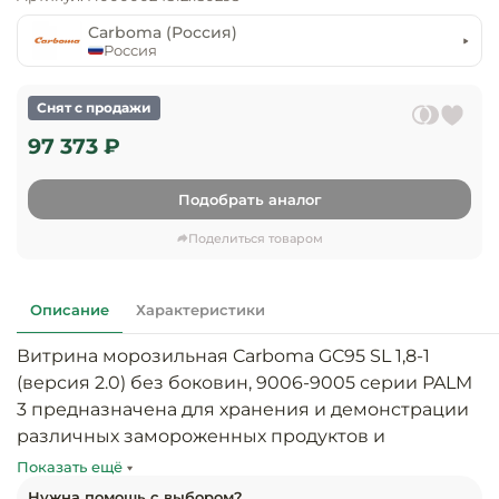
предприяти
технологиче
общественно
Carboma (Россия)
Ассортимент и
оборудовани
питания
Россия
мерчандайзинг
Барное обор
Оснащение
Разработка
Снят с продажи
оборудовани
торгового
97 373 ₽
холодоснабж
Кофейное об
оборудования
Подобрать аналог
Оснащение
Хлебопекарн
Монтаж
гостиничного
кондитерско
оборудования
Поделиться товаром
оборудовани
Оснащение 
производств
Оборудовани
Описание
Характеристики
цехов
фастфуда
Витрина морозильная Carboma GC95 SL 1,8-1 
Оснащение
Посудомоечн
(версия 2.0) без боковин, 9006-9005 серии PALM 
предприяти
оборудовани
3 предназначена для хранения и демонстрации 
бытового
различных замороженных продуктов и 
обслуживани
Барный инве
полуфабрикатов. Оснащена статической 
Показать ещё
системой охлаждения. Рекомендуется к 
Нужна помощь с выбором?