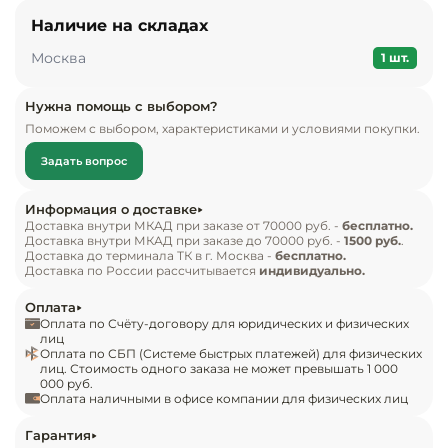
рассчитан на широкий ряд продукции – 
Инвентарь д
Наличие на складах
выкладка гастрономии и кондитерских изделий, 
Москва
холодных салатов и закусок, охлажденного мяса 
1 шт.
Кондитерски
и рыбы, копченостей и солений.

Нужна помощь с выбором?
Кухонный ин
Поможем с выбором, характеристиками и условиями покупки.
Особенности модели:

интегрированная система хладоснабжения, 
Посуда и сто
Задать вопрос
статическое распределение холода – без 
приборы
конвекции;

Информация о доставке
микропроцессорный контроллер с дисплеем и 
Доставка внутри МКАД при заказе от 70000 руб. -
бесплатно.
Нейтральное
Доставка внутри МКАД при заказе до 70000 руб. -
1500 руб.
.
оборудовани
функцией программирования;

Доставка до терминала ТК в г. Москва -
бесплатно.
общепита
Доставка по России рассчитывается
индивидуально.
автоматический режим оттайки при помощи 
электронагревателя;

Оплата
Линии разда
система отвода конденсата оборудована ПЭНом;

Оплата по Счёту-договору для юридических и физических
лиц
в наличии дополнительный запасник для 
Оплата по СБП (Системе быстрых платежей) для физических
Упаковочное
лиц. Стоимость одного заказа не может превышать 1 000
продукции – охлаждаемый;

000 руб.
оборудовани
панорамное остекление камеры, стеклянное 
Оплата наличными в офисе компании для физических лиц
ограждение в камере.

Весовое обо
Гарантия
Стандартная комплектация:
