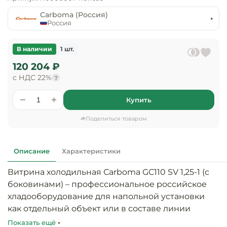
предприяти
технологиче
общественно
Carboma (Россия)
Ассортимент и
оборудовани
питания
Россия
мерчандайзинг
Барное обор
Оснащение
Разработка
В наличии
1 шт.
оборудовани
торгового
120 204 ₽
холодоснабж
Кофейное об
оборудования
с НДС 22%
?
Оснащение
Хлебопекарн
Монтаж
Купить
гостиничного
кондитерско
оборудования
оборудовани
Поделиться товаром
Оснащение 
производств
Оборудовани
цехов
фастфуда
Описание
Характеристики
Витрина холодильная Сarboma GC110 SV 1,25-1 (с 
Оснащение
Посудомоечн
предприяти
оборудовани
боковинами) – профессиональное российское 
бытового
хладооборудование для напольной установки 
обслуживани
как отдельный объект или в составе линии 
Барный инве
универсальных витрин. Температурный режим 
Показать ещё