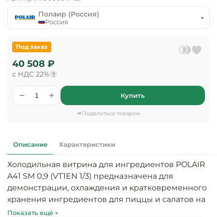
предприяти
технологиче
общественно
Полаир (Россия)
Ассортимент и
оборудовани
питания
Россия
мерчандайзинг
Барное обор
Оснащение
Разработка
Под заказ
оборудовани
торгового
40 508 ₽
холодоснабж
Кофейное об
оборудования
с НДС 22%
?
Оснащение
Хлебопекарн
Монтаж
Купить
гостиничного
кондитерско
оборудования
оборудовани
Поделиться товаром
Оснащение 
производств
Оборудовани
цехов
фастфуда
Описание
Характеристики
Холодильная витрина для ингредиентов POLAIR 
Оснащение
Посудомоечн
предприяти
оборудовани
A41 SM 0,9 (VT1EN 1/3) предназначена для 
бытового
демонстрации, охлаждения и кратковременного 
обслуживани
хранения ингредиентов для пиццы и салатов на 
Барный инве
предприятиях общественного питания и 
Показать ещё