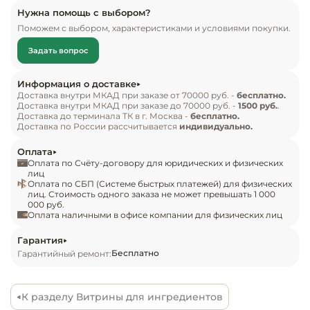
торговли.
Инвентарь д
Нужна помощь с выбором?
Поможем с выбором, характеристиками и условиями покупки.
Кондитерски
Задать вопрос
Кухонный ин
Информация о доставке
Доставка внутри МКАД при заказе от 70000 руб. -
бесплатно.
Доставка внутри МКАД при заказе до 70000 руб. -
1500 руб.
.
Посуда и сто
Доставка до терминала ТК в г. Москва -
бесплатно.
приборы
Доставка по России рассчитывается
индивидуально.
Оплата
Нейтральное
Оплата по Счёту-договору для юридических и физических
оборудовани
лиц
Оплата по СБП (Системе быстрых платежей) для физических
общепита
лиц. Стоимость одного заказа не может превышать 1 000
000 руб.
Оплата наличными в офисе компании для физических лиц
Линии разда
Гарантия
Упаковочное
Бесплатно
Гарантийный ремонт:
оборудовани
К разделу Витрины для ингредиентов
Весовое обо