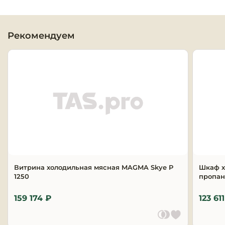
Оборудовани
химчисток и
Рекомендуем
Оборудовани
дезинфекции
профессиона
Клининговое
оборудовани
Сантехничес
оборудовани
Торговое и б
Витрина холодильная мясная MAGMA Skye P
Шкаф х
1250
оборудовани
пропа
159 174 ₽
123 61
Оснащение г
отелей