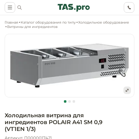
Главная
Каталог оборудования по типу
Холодильное оборудование
Витрины для ингредиентов
Маркетинговые
Оснащение о
Ритейл (food)
иследования
торговли, ма
супермаркет
Ритейл (non 
Разработка
Холодильное
концепции
Оснащение
оборудовани
Общепит
объекта
непродоволь
Холодильная витрина для
магазинов
ингредиентов POLAIR A41 SM 0,9
Тепловое об
Холодильная
Технологическ
(VT1EN 1/3)
промышленн
проектировани
Оснащение
Артикул: П0000017421
Электромеха