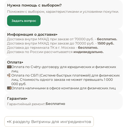
поверхность.

Инвентарь д
Нужна помощь с выбором?
Поможем с выбором, характеристиками и условиями покупки.
* гастроемкости в комплект поставки не входят
Кондитерски
Задать вопрос
Кухонный ин
Информация о доставке
Доставка внутри МКАД при заказе от 70000 руб. -
бесплатно.
Доставка внутри МКАД при заказе до 70000 руб. -
1500 руб.
.
Посуда и сто
Доставка до терминала ТК в г. Москва -
бесплатно.
приборы
Доставка по России рассчитывается
индивидуально.
Оплата
Нейтральное
Оплата по Счёту-договору для юридических и физических
оборудовани
лиц
Оплата по СБП (Системе быстрых платежей) для физических
общепита
лиц. Стоимость одного заказа не может превышать 1 000
000 руб.
Оплата наличными в офисе компании для физических лиц
Линии разда
Гарантия
Упаковочное
Бесплатно
Гарантийный ремонт:
оборудовани
К разделу Витрины для ингредиентов
Весовое обо