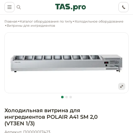
Главная
Каталог оборудования по типу
Холодильное оборудование
Витрины для ингредиентов
Маркетинговые
Оснащение о
Ритейл (food)
иследования
торговли, ма
супермаркет
Ритейл (non 
Разработка
Холодильное
концепции
Оснащение
оборудовани
Общепит
объекта
непродоволь
Холодильная витрина для
магазинов
ингредиентов POLAIR A41 SM 2,0
Тепловое об
Холодильная
Технологическ
(VT3EN 1/3)
промышленн
проектировани
Оснащение
Артикул: П0000017423
Электромеха