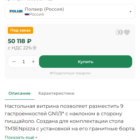
предприяти
технологиче
общественно
Полаир (Россия)
Ассортимент и
оборудовани
питания
Россия
мерчандайзинг
Барное обор
Оснащение
Разработка
Под заказ
оборудовани
торгового
50 118 ₽
холодоснабж
Кофейное об
оборудования
с НДС 22%
?
Оснащение
Хлебопекарн
Монтаж
Купить
гостиничного
кондитерско
оборудования
оборудовани
Поделиться товаром
Оснащение 
производств
Оборудовани
цехов
фастфуда
Описание
Характеристики
Настольная витрина позволяет разместить 9 
Оснащение
Посудомоечн
предприяти
оборудовани
гастроемкостей GN1/3* с наклоном в сторону 
бытового
пиццайоло. Создана для комплектации стола 
обслуживани
TM3ENpizza с установкой на его гранитные борта. 
Барный инве
Может, также, устанавливаться на любую ровную 
Показать ещё