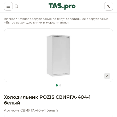
Главная
Каталог оборудования по типу
Холодильное оборудование
Бытовые холодильники и морозильники
Маркетинговые
Оснащение о
Ритейл (food)
иследования
торговли, ма
супермаркет
Ритейл (non 
Разработка
Холодильное
концепции
Оснащение
оборудовани
Общепит
объекта
непродоволь
Холодильник POZIS СВИЯГА-404-1
магазинов
белый
Тепловое об
Холодильная
Технологическ
промышленн
Артикул: СВИЯГА-404-1 белый
проектировани
Оснащение
Электромеха