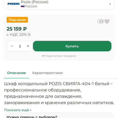
предприяти
Pozis (Россия)
технологиче
общественно
Россия
Ассортимент и
оборудовани
питания
мерчандайзинг
Под заказ
Барное обор
Оснащение
Разработка
25 159 ₽
оборудовани
торгового
с НДС 22%
холодоснабж
?
Кофейное об
оборудования
Купить
Оснащение
Хлебопекарн
Монтаж
гостиничного
кондитерско
оборудования
Поделиться товаром
оборудовани
Оснащение 
производств
Оборудовани
Описание
Характеристики
цехов
фастфуда
Шкаф холодильный POZIS СВИЯГА-404-1 белый – 
Оснащение
профессиональное оборудование, 
Посудомоечн
предприяти
оборудовани
предназначенное для охлаждения, 
бытового
замораживания и хранения различных напитков, 
обслуживани
Барный инве
скоропортящихся продуктов, полуфабрикатов.

Показать ещё
Нужна помощь с выбором?