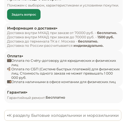
Инвентарь д
Холодильник отличается простым, но стильным 
Поможем с выбором, характеристиками и условиями покупки.
внешним дизайном. Белое цветовое 
Задать вопрос
исполнение позволяет вписывать его 
Кондитерски
фактически в любые помещения. Он не требует 
Информация о доставке
особого ухода.

Кухонный ин
Доставка внутри МКАД при заказе от 70000 руб. -
бесплатно.
Доставка внутри МКАД при заказе до 70000 руб. -
1500 руб.
.
Доставка до терминала ТК в г. Москва -
бесплатно.
Особенности

Посуда и сто
Доставка по России рассчитывается
индивидуально.
приборы
Представленное оборудование создается из 
Оплата
качественных, износостойких материалов, 
Оплата по Счёту-договору для юридических и физических
Нейтральное
способных противостоять резким перепадам 
лиц
Оплата по СБП (Системе быстрых платежей) для физических
оборудовани
температурных режимов, воздействию 
лиц. Стоимость одного заказа не может превышать 1 000
общепита
000 руб.
ультрафиолетовых лучей и незначительных 
Оплата наличными в офисе компании для физических лиц
механических воздействий.

Линии разда
Гарантия
Бесплатно
Гарантийный ремонт:
Главные достоинства холодильника:

Упаковочное
оборудовани
оптимальное использование внутреннего 
К разделу Бытовые холодильники и морозильники
пространства,

Весовое обо
легкий доступ к замороженным продуктам. 