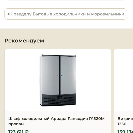
Оборудовани
К разделу Бытовые холодильники и морозильники
химчисток и
Оборудовани
дезинфекции
Рекомендуем
профессиона
Клининговое
оборудовани
Сантехничес
оборудовани
Торговое и б
оборудовани
Шкаф холодильный Ариада Рапсодия R1520M
Витрин
Оснащение г
пропан
1250
отелей
123 611 ₽
159 17