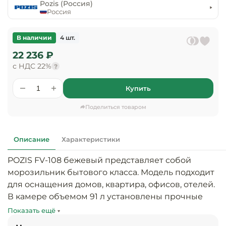
предприяти
Pozis (Россия)
технологиче
общественно
Россия
Ассортимент и
оборудовани
питания
мерчандайзинг
В наличии
4 шт.
Барное обор
Оснащение
Разработка
22 236 ₽
оборудовани
торгового
с НДС 22%
холодоснабж
?
Кофейное об
оборудования
Купить
Оснащение
Хлебопекарн
Монтаж
гостиничного
кондитерско
оборудования
Поделиться товаром
оборудовани
Оснащение 
производств
Оборудовани
Описание
Характеристики
цехов
фастфуда
POZIS FV-108 бежевый представляет собой 
Оснащение
морозильник бытового класса. Модель подходит 
Посудомоечн
предприяти
оборудовани
для оснащения домов, квартира, офисов, отелей. 
бытового
В камере объемом 91 л установлены прочные 
обслуживани
Барный инве
литые корзины для закладки продуктов. В 
Показать ещё
модели используется ручная система 