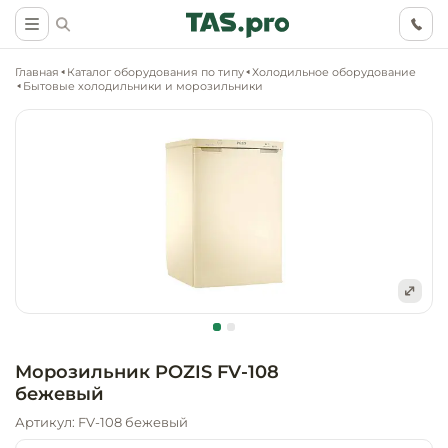
Главная
Каталог оборудования по типу
Холодильное оборудование
Бытовые холодильники и морозильники
Маркетинговые
Оснащение о
Ритейл (food)
иследования
торговли, ма
супермаркет
Ритейл (non 
Разработка
Холодильное
концепции
Оснащение
оборудовани
Общепит
объекта
непродоволь
Морозильник POZIS FV-108
магазинов
бежевый
Тепловое об
Холодильная
Технологическ
промышленн
Артикул: FV-108 бежевый
проектировани
Оснащение
Электромеха