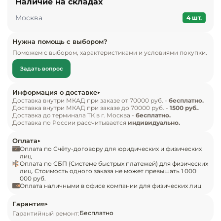
Наличие на складах
Инвентарь д
размораживания.

Москва
4 шт.
Комплект поставки:

Кондитерски
морозильник POZIS FV-108 бежевый.

Нужна помощь с выбором?
Поможем с выбором, характеристиками и условиями покупки.
Кухонный ин
Особенности:

Задать вопрос
установлен один компрессор;

Посуда и сто
приборы
применяется хладагент R600a;

Информация о доставке
мощность замораживания составляет 9 кг в 
Доставка внутри МКАД при заказе от 70000 руб. -
бесплатно.
Доставка внутри МКАД при заказе до 70000 руб. -
1500 руб.
.
Нейтральное
сутки;

Доставка до терминала ТК в г. Москва -
бесплатно.
оборудовани
Доставка по России рассчитывается
индивидуально.
температура внутри камеры составляет -18 °С;

общепита
оборудование рассчитано на применение при 
Оплата
температуре в диапазоне от 16 до 32 °С и 
Оплата по Счёту-договору для юридических и физических
Линии разда
лиц
влажности до 75%;

Оплата по СБП (Системе быстрых платежей) для физических
лиц. Стоимость одного заказа не может превышать 1 000
уровень шума 0 до 40 дБа.36
000 руб.
Упаковочное
Оплата наличными в офисе компании для физических лиц
оборудовани
Гарантия
Бесплатно
Гарантийный ремонт:
Весовое обо