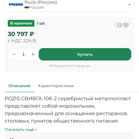
предприяти
Pozis (Россия)
технологиче
общественно
Россия
Ассортимент и
оборудовани
питания
мерчандайзинг
В наличии
1 шт.
Барное обор
Оснащение
Разработка
30 797 ₽
оборудовани
торгового
с НДС 22%
холодоснабж
?
Кофейное об
оборудования
Купить
Оснащение
Хлебопекарн
Монтаж
гостиничного
кондитерско
оборудования
Поделиться товаром
оборудовани
Оснащение 
производств
Оборудовани
Описание
Характеристики
цехов
фастфуда
POZIS СВИЯГА-106-2 серебристый металлопласт 
Оснащение
представляет собой морозильник, 
Посудомоечн
предприяти
оборудовани
предназначенный для оснащения ресторанов, 
бытового
столовых, пунктов общественного питания. 
обслуживани
Барный инве
Оборудование подходит для организации 
Показать ещё
хранения и заморозки продуктов, 