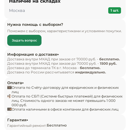
Наличие на складах
Инвентарь д
полуфабрикатов, мороженого и так далее. В 
Москва
аппарате используется ручная система 
1 шт.
оттаивания. В конструкции предусмотрено 5 
Кондитерски
прочных корзин с возможностью фиксации в 
Нужна помощь с выбором?
Поможем с выбором, характеристиками и условиями покупки.
выдвинутом положении. Морозильник оснащен 
Кухонный ин
режимом суперзморозки, который позволяет 
Задать вопрос
сохранить первоначальные качества продуктов.

Посуда и сто
приборы
Информация о доставке
Комплект поставки:

Доставка внутри МКАД при заказе от 70000 руб. -
бесплатно.
Доставка внутри МКАД при заказе до 70000 руб. -
1500 руб.
.
Нейтральное
морозильник POZIS СВИЯГА-106-2 серебристый 
Доставка до терминала ТК в г. Москва -
бесплатно.
оборудовани
Доставка по России рассчитывается
индивидуально.
металлопласт;

общепита
5 ящиков.

Оплата
Особенности:

Оплата по Счёту-договору для юридических и физических
Линии разда
лиц
в камере установлено 5 корзин с возможностью 
Оплата по СБП (Системе быстрых платежей) для физических
лиц. Стоимость одного заказа не может превышать 1 000
выдвижения наполовину;

000 руб.
Упаковочное
предусмотрена система суперзаморозки;

Оплата наличными в офисе компании для физических лиц
оборудовани
ручная система оттаивания;

Гарантия
замораживающая способность составляет 14 кг в 
Бесплатно
Гарантийный ремонт:
Весовое обо
сутки;
