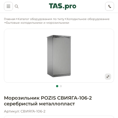
Главная
Каталог оборудования по типу
Холодильное оборудование
Бытовые холодильники и морозильники
Маркетинговые
Оснащение о
Ритейл (food)
иследования
торговли, ма
супермаркет
Ритейл (non 
Разработка
Холодильное
концепции
Оснащение
оборудовани
Общепит
объекта
непродоволь
Морозильник POZIS СВИЯГА-106-2
магазинов
серебристый металлопласт
Тепловое об
Холодильная
Технологическ
промышленн
Артикул: СВИЯГА-106-2
проектировани
Оснащение
Электромеха