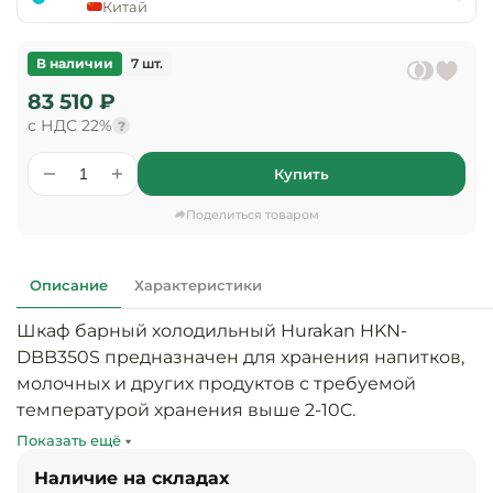
предприяти
Китай
технологиче
общественно
Ассортимент и
оборудовани
питания
мерчандайзинг
В наличии
7 шт.
Барное обор
83 510 ₽
Оснащение
Разработка
оборудовани
с НДС 22%
?
торгового
холодоснабж
Кофейное об
оборудования
Купить
Оснащение
Хлебопекарн
Монтаж
Поделиться товаром
гостиничного
кондитерско
оборудования
оборудовани
Оснащение 
Описание
Характеристики
производств
Оборудовани
цехов
фастфуда
Шкаф барный холодильный Hurakan HKN-
DBB350S предназначен для хранения напитков, 
Оснащение
Посудомоечн
молочных и других продуктов с требуемой 
предприяти
оборудовани
температурой хранения выше 2-10C. 
бытового
Стандартная конструкция позволяет 
обслуживани
Показать ещё
Барный инве
устанавливать шкафы под барной стойкой или 
Наличие на складах
демонстрировать содержимое покупателям.
