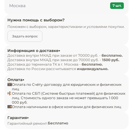
Инвентарь д
Москва
7 шт.
Цвет изделия может отличаться от 
Кондитерски
представленного на сайте.
Нужна помощь с выбором?
Поможем с выбором, характеристиками и условиями покупки.
Кухонный ин
Задать вопрос
Посуда и сто
Информация о доставке
приборы
Доставка внутри МКАД при заказе от 70000 руб. -
бесплатно.
Доставка внутри МКАД при заказе до 70000 руб. -
1500 руб.
.
Доставка до терминала ТК в г. Москва -
бесплатно.
Нейтральное
Доставка по России рассчитывается
индивидуально.
оборудовани
общепита
Оплата
Оплата по Счёту-договору для юридических и физических
лиц
Оплата по СБП (Системе быстрых платежей) для физических
Линии разда
лиц. Стоимость одного заказа не может превышать 1 000
000 руб.
Оплата наличными в офисе компании для физических лиц
Упаковочное
оборудовани
Гарантия
Бесплатно
Гарантийный ремонт:
Весовое обо