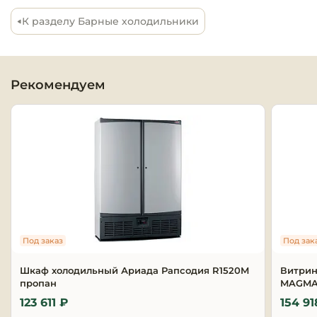
К разделу Барные холодильники
Оборудовани
химчисток и
Оборудовани
Рекомендуем
дезинфекции
профессиона
Клининговое
оборудовани
Сантехничес
оборудовани
Торговое и б
Под заказ
Под зак
оборудовани
Шкаф холодильный Ариада Рапсодия R1520M
Витрин
пропан
Оснащение г
MAGMA 
отелей
123 611 ₽
154 91