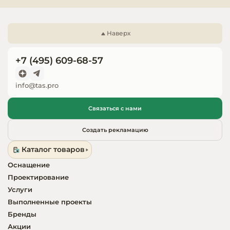
2х ступенчатые поддоны для выкладки. Общая 
Запчасти для
высота поддона -120 мм, общая глубина-480 мм;

оборудовани
Колесная опора h-130 мм.

Наверх
Внимание! На фото аналогичная модель другого 
размера и с боковинами, которые не входят в 
+7 (495) 609-68-57
комплект поставки и приобретаются отдельно.
info@tas.pro
Связаться с нами
Создать рекламацию
Каталог товаров
Оснащение
Проектирование
Услуги
Выполненные проекты
Бренды
Акции