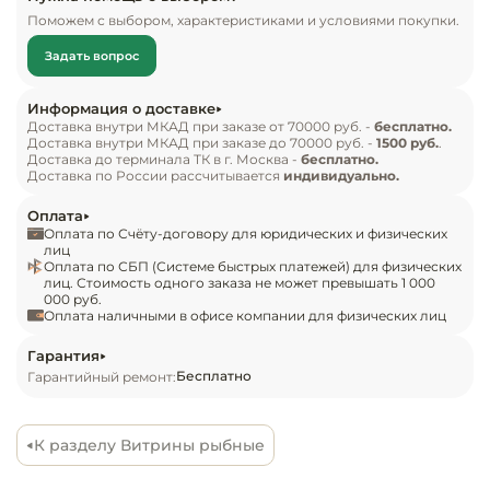
Инвентарь д
супермаркетах и на других предприятиях 
Поможем с выбором, характеристиками и условиями покупки.
общественного питания и торговли.

Задать вопрос
Кондитерски
Особенности:

Информация о доставке
Открытая конструкция витрины;

Кухонный ин
Доставка внутри МКАД при заказе от 70000 руб. -
бесплатно.
Доставка внутри МКАД при заказе до 70000 руб. -
1500 руб.
.
Экспозиционная поверхность и столешница 
Доставка до терминала ТК в г. Москва -
бесплатно.
изготовлены из шлифованной нержавеющей 
Посуда и сто
Доставка по России рассчитывается
индивидуально.
приборы
стали, декоративная фронтальная панель – из 
Оплата
МДФ;

Оплата по Счёту-договору для юридических и физических
Нейтральное
Микропроцессорный блок управления с 
лиц
Оплата по СБП (Системе быстрых платежей) для физических
оборудовани
индикацией температуры;

лиц. Стоимость одного заказа не может превышать 1 000
общепита
000 руб.
Режим автоматической электрической оттайки;

Оплата наличными в офисе компании для физических лиц
Регулируемые по высоте ножки;

Линии разда
Витрины предназначены для эксплуатации в 
Гарантия
Бесплатно
Гарантийный ремонт:
закрытом помещении с естественной 
Упаковочное
вентиляцией при температуре окружающей 
оборудовани
среды от +12 до +25 и относительной влажности 
К разделу Витрины рыбные
не более 60%.

Весовое обо
Отдельностоящие витрины приобретаются 