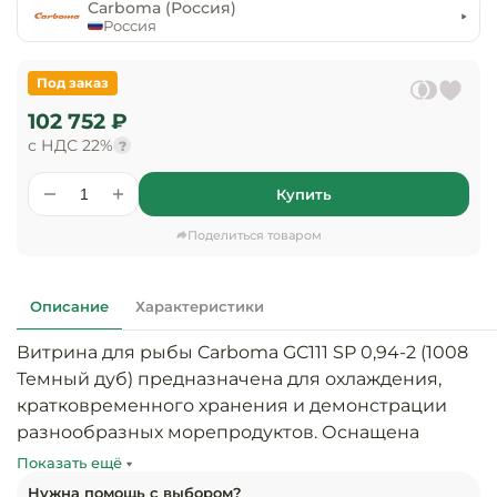
предприяти
Carboma (Россия)
технологиче
общественно
Россия
Ассортимент и
оборудовани
питания
мерчандайзинг
Под заказ
Барное обор
Оснащение
Разработка
102 752 ₽
оборудовани
торгового
с НДС 22%
холодоснабж
?
Кофейное об
оборудования
Купить
Оснащение
Хлебопекарн
Монтаж
гостиничного
кондитерско
оборудования
Поделиться товаром
оборудовани
Оснащение 
производств
Оборудовани
Описание
Характеристики
цехов
фастфуда
Витрина для рыбы Carboma GC111 SP 0,94-2 (1008 
Оснащение
Темный дуб) предназначена для охлаждения, 
Посудомоечн
предприяти
оборудовани
кратковременного хранения и демонстрации 
бытового
разнообразных морепродуктов. Оснащена 
обслуживани
Барный инве
статической системой охлаждения. 
Показать ещё
Рекомендуется к применению в магазинах, 
Нужна помощь с выбором?