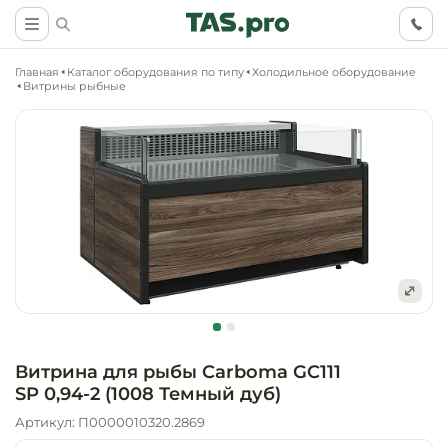
Главная
Каталог оборудования по типу
Холодильное оборудование
Витрины рыбные
Маркетинговые
Оснащение о
Ритейл (food)
иследования
торговли, ма
супермаркет
Ритейл (non 
Разработка
Холодильное
концепции
Оснащение
оборудовани
Общепит
объекта
непродоволь
Витрина для рыбы Carboma GC111
магазинов
SP 0,94-2 (1008 Темный дуб)
Тепловое об
Холодильная
Технологическ
промышленн
Артикул: П0000010320.2869
проектировани
Оснащение
Электромеха