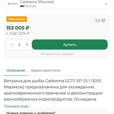
предприяти
Carboma (Россия)
технологиче
общественно
Россия
Ассортимент и
оборудовани
питания
мерчандайзинг
Под заказ
Барное обор
Оснащение
Разработка
153 005 ₽
оборудовани
торгового
с НДС 22%
холодоснабж
?
Кофейное об
оборудования
Купить
Оснащение
Хлебопекарн
Монтаж
гостиничного
кондитерско
оборудования
Поделиться товаром
оборудовани
Оснащение 
производств
Оборудовани
Описание
Характеристики
цехов
фастфуда
Витрина для рыбы Carboma GC111 SP 1,5-1 (1010 
Оснащение
Мариель) предназначена для охлаждения, 
Посудомоечн
предприяти
оборудовани
кратковременного хранения и демонстрации 
бытового
разнообразных морепродуктов. Оснащена 
обслуживани
Барный инве
статической системой охлаждения. 
Показать ещё
Рекомендуется к применению в магазинах, 
Нужна помощь с выбором?