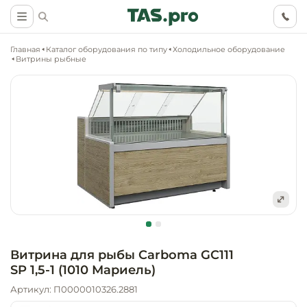
Главная
Каталог оборудования по типу
Холодильное оборудование
Витрины рыбные
Маркетинговые
Оснащение о
Ритейл (food)
иследования
торговли, ма
супермаркет
Ритейл (non 
Разработка
Холодильное
концепции
Оснащение
оборудовани
Общепит
объекта
непродоволь
Витрина для рыбы Carboma GC111
магазинов
SP 1,5-1 (1010 Мариель)
Тепловое об
Холодильная
Технологическ
промышленн
Артикул: П0000010326.2881
проектировани
Оснащение
Электромеха