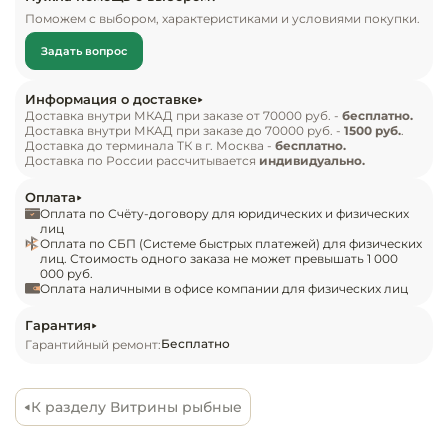
Инвентарь д
супермаркетах и на других предприятиях 
Поможем с выбором, характеристиками и условиями покупки.
общественного питания и торговли.

Задать вопрос
Кондитерски
Особенности:

Информация о доставке
Экспозиционная поверхность и столешница 
Кухонный ин
Доставка внутри МКАД при заказе от 70000 руб. -
бесплатно.
Доставка внутри МКАД при заказе до 70000 руб. -
1500 руб.
.
изготовлены из шлифованной нержавеющей 
Доставка до терминала ТК в г. Москва -
бесплатно.
стали, декоративная фронтальная панель – из 
Посуда и сто
Доставка по России рассчитывается
индивидуально.
приборы
МДФ;

Оплата
Микропроцессорный блок управления с 
Оплата по Счёту-договору для юридических и физических
Нейтральное
индикацией температуры;

лиц
Оплата по СБП (Системе быстрых платежей) для физических
оборудовани
Режим автоматической электрической оттайки;

лиц. Стоимость одного заказа не может превышать 1 000
общепита
000 руб.
Фиксируемое фронтальное стекло;

Оплата наличными в офисе компании для физических лиц
LED-подсветка основной зоны (цвет: тёплый 
Линии разда
белый);

Гарантия
Бесплатно
Гарантийный ремонт:
Регулируемые по высоте ножки;

Упаковочное
Энергосберегающие шторки (двери-купе).

оборудовани
Отдельностоящие витрины приобретаются 
К разделу Витрины рыбные
только вместе с боковинами. При заказе 
Весовое обо
нескольких витрин с одинаковым 