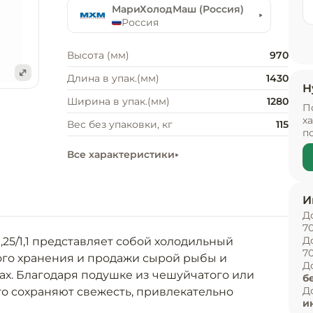
МариХолодМаш (Россия)
Россия
Высота (мм)
970
Длина в упак.(мм)
1430
Н
е
Ширина в упак.(мм)
1280
П
х
Вес без упаковки, кг
115
п
Все характеристики
И
Д
7
Д
5/1,1 представляет собой холодильный 
7
го хранения и продажи сырой рыбы и 
Д
х. Благодаря подушке из чешуйчатого или 
б
Д
о сохраняют свежесть, привлекательно 
и