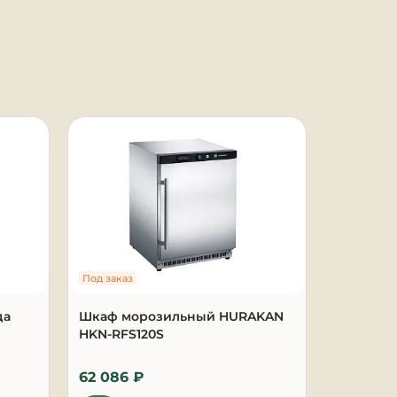
Под заказ
Под заказ
да
Шкаф морозильный HURAKAN
Витрина
HKN-RFS120S
гастрон
G 1250
62 086 ₽
154 918 