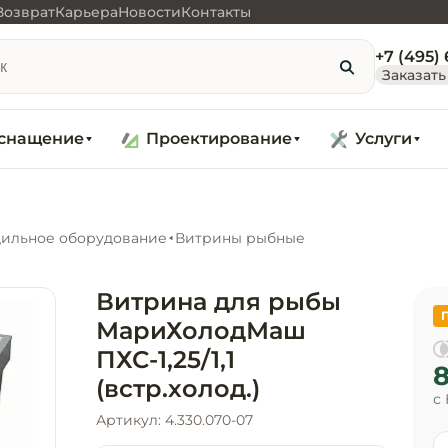
Возврат
Карьера
Новости
Контакты
+7 (495)
Заказать
снащение
Проектирование
Услуги
ильное оборудование
Витрины рыбные
Витрина для рыбы
МариХолодМаш
ПХС-1,25/1,1
8
(встр.холод.)
с
Артикул: 4.330.070-07