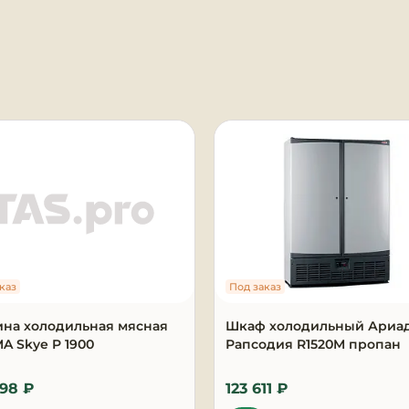
я
каз
Под заказ
ина холодильная мясная
Шкаф холодильный Ариа
 Skye P 1900
Рапсодия R1520M пропан
398 ₽
123 611 ₽