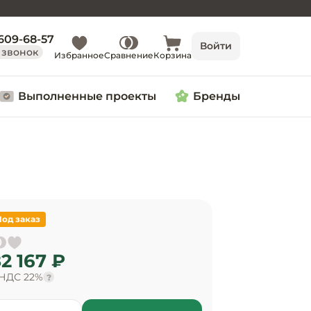
 609-68-57
Войти
 звонок
Избранное
Сравнение
Корзина
Выполненные проекты
Бренды
Под заказ
2 167 ₽
 НДС 22%
?