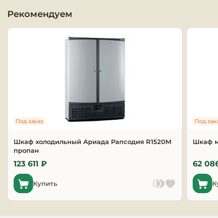
Рекомендуем
Оборудовани
химчисток и
Оборудовани
дезинфекции
профессиона
Клининговое
оборудовани
Под заказ
Под зак
Сантехничес
оборудовани
Шкаф холодильный Ариада Рапсодия R1520M
Шкаф 
пропан
Торговое и б
123 611 ₽
62 08
оборудовани
Купить
К
Оснащение г
отелей