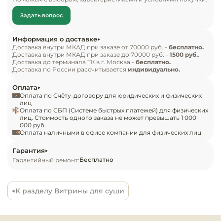
Инвентарь д
площадь выкладки 1400х520 мм. Распределение 
Задать вопрос
холода в камере осуществляется равномерно 
Кондитерски
снизу и сверху, что не дает заветриваться 
Информация о доставке
выставленным продуктам. В комплекте идёт 
Доставка внутри МКАД при заказе от 70000 руб. -
бесплатно.
Кухонный ин
Доставка внутри МКАД при заказе до 70000 руб. -
1500 руб.
.
коврик зелёного цвета для нижней панели.

Доставка до терминала ТК в г. Москва -
бесплатно.
Доставка по России рассчитывается
индивидуально.
Посуда и сто
Характеристики модели:

Оплата
приборы
установлен компрессор Electrolux (хладагент 
Оплата по Счёту-договору для юридических и физических
R134a);

лиц
Оплата по СБП (Системе быстрых платежей) для физических
Нейтральное
зона выкладки из нержавеющей шлифованной 
лиц. Стоимость одного заказа не может превышать 1 000
оборудовани
000 руб.
стали;

общепита
Оплата наличными в офисе компании для физических лиц
верхний и нижний испаритель;

управление посредством контроллера;

Гарантия
Линии разда
Бесплатно
Гарантийный ремонт:
система холода — статическая;

поддерживаемый температурный режим от +2 
Упаковочное
до +10 ºC;

оборудовани
К разделу Витрины для суши
ночные шторки из оргстекла.
Весовое обо