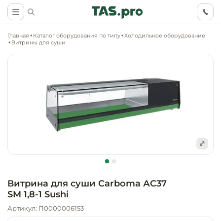
Главная
Каталог оборудования по типу
Холодильное оборудование
Витрины для суши
Маркетинговые
Оснащение о
Ритейл (food)
иследования
торговли, ма
супермаркет
Ритейл (non 
Разработка
Холодильное
концепции
Оснащение
оборудовани
Общепит
объекта
непродоволь
Витрина для суши Carboma АC37
магазинов
SM 1,8-1 Sushi
Тепловое об
Холодильная
Технологическ
промышленн
Артикул: П0000006153
проектировани
Оснащение
Электромеха