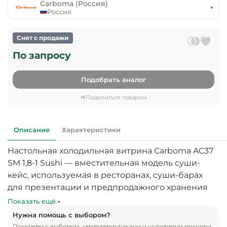
предприяти
Carboma (Россия)
технологиче
общественно
Россия
Ассортимент и
оборудовани
питания
мерчандайзинг
Снят с продажи
Барное обор
Оснащение
Разработка
По запросу
оборудовани
торгового
холодоснабж
Кофейное об
оборудования
Подобрать аналог
Оснащение
Хлебопекарн
Монтаж
Поделиться товаром
гостиничного
кондитерско
оборудования
оборудовани
Оснащение 
Описание
Характеристики
производств
Оборудовани
цехов
фастфуда
Настольная холодильная витрина Сarboma AC37 
SM 1,8-1 Sushi — вместительная модель суши-
Оснащение
Посудомоечн
кейс, используемая в ресторанах, суши-барах 
предприяти
оборудовани
для презентации и предпродажного хранения 
бытового
суши, роллов и других блюд японской кухни. 
Показать ещё
обслуживани
Барный инве
Витрина выполнена в кубической форме, имеет 
Нужна помощь с выбором?
компактные размеры, при этом предлагает 
Поможем с выбором, характеристиками и условиями покупки.