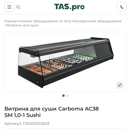
Главная
Каталог оборудования по типу
Холодильное оборудование
Витрины для суши
Маркетинговые
Оснащение о
Ритейл (food)
иследования
торговли, ма
супермаркет
Ритейл (non 
Разработка
Холодильное
концепции
Оснащение
оборудовани
Общепит
объекта
непродоволь
Витрина для суши Carboma AC38
магазинов
SM 1,0-1 Sushi
Тепловое об
Холодильная
Технологическ
промышленн
Артикул: П0000012633
проектировани
Оснащение
Электромеха