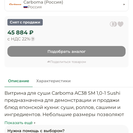
предприяти
Carboma (Россия)
технологиче
общественно
Россия
Ассортимент и
оборудовани
питания
мерчандайзинг
Снят с продажи
Барное обор
Оснащение
Разработка
45 884 ₽
оборудовани
торгового
с НДС 22%
холодоснабж
?
Кофейное об
оборудования
Подобрать аналог
Оснащение
Хлебопекарн
Монтаж
гостиничного
кондитерско
оборудования
Поделиться товаром
оборудовани
Оснащение 
производств
Описание
Характеристики
Оборудовани
цехов
фастфуда
Витрина для суши Carboma AC38 SM 1,0-1 Sushi 
предназначена для демонстрации и продажи 
Оснащение
Посудомоечн
предприяти
блюд японской кухни: суши, роллов, сашими и 
оборудовани
бытового
ингредиентов. Небольшие размеры позволяют 
обслуживани
разместить ее на барной стойке или в 
Барный инве
Показать ещё
прикассовой зоне.

Нужна помощь с выбором?