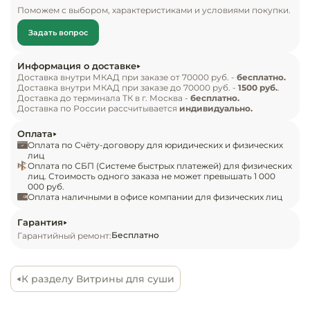
Инвентарь д
Поможем с выбором, характеристиками и условиями покупки.
Комплект поставки:

Задать вопрос
Витрина для суши Carboma AC38 SM 1,0-1 Sushi;

Кондитерски
Компрессор европейского производства;

Информация о доставке
Цифровой контроллер;

Кухонный ин
Доставка внутри МКАД при заказе от 70000 руб. -
бесплатно.
Доставка внутри МКАД при заказе до 70000 руб. -
1500 руб.
.
LED подсветка;

Доставка до терминала ТК в г. Москва -
бесплатно.
Энергосберегающие шторки.

Доставка по России рассчитывается
индивидуально.
Посуда и сто
Особенности:

приборы
Оплата
Два испарителя, в нижней и верхней части 
Оплата по Счёту-договору для юридических и физических
витрины, обеспечивают равномерное 
лиц
Нейтральное
Оплата по СБП (Системе быстрых платежей) для физических
оборудовани
распределение холода;

лиц. Стоимость одного заказа не может превышать 1 000
общепита
000 руб.
Благодаря системе слива с верхнего испарителя 
Оплата наличными в офисе компании для физических лиц
конденсат отводится в дренажное отверстие и 
Линии разда
не скапливается внутри витрины;

Гарантия
Бесплатно
Гарантийный ремонт:
Контроль и регулирование температуры внутри 
Упаковочное
объема витрины осуществляется цифровым 
оборудовани
контроллером;

К разделу Витрины для суши
Использование энергоэффективного хладагента 
Весовое обо
R600a, позволяет снизить потребление 