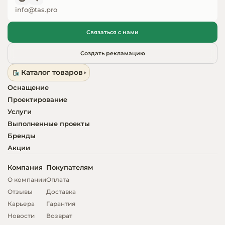
info@tas.pro
Оборудовани
химчисток и
Связаться с нами
Оборудовани
Создать рекламацию
дезинфекции
Каталог товаров
профессиона
Оснащение
Клининговое
Проектирование
оборудовани
Услуги
Выполненные проекты
Сантехничес
Бренды
оборудовани
Акции
Торговое и б
Компания
Покупателям
оборудовани
О компании
Оплата
Отзывы
Доставка
Оснащение г
Карьера
Гарантия
отелей
Новости
Возврат