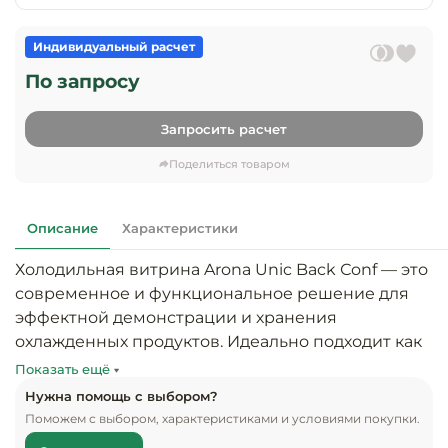
предприяти
технологиче
общественно
Ассортимент и
оборудовани
питания
Индивидуальный расчет
мерчандайзинг
По запросу
Барное обор
Оснащение
Разработка
оборудовани
торгового
Запросить расчет
холодоснабж
Кофейное об
оборудования
Поделиться товаром
Оснащение
Хлебопекарн
Монтаж
гостиничного
кондитерско
оборудования
оборудовани
Описание
Характеристики
Оснащение 
Холодильная витрина Arona Unic Back Сonf — это 
производств
Оборудовани
цехов
современное и функциональное решение для 
фастфуда
эффектной демонстрации и хранения 
Оснащение
охлажденных продуктов. Идеально подходит как 
Посудомоечн
предприяти
оборудовани
для кафе, пекарен и кондитерских, так и для 
Показать ещё
бытового
традиционных магазинов, где важна 
Нужна помощь с выбором?
обслуживани
Барный инве
эффективная  подача и стабильное поддержание 
Поможем с выбором, характеристиками и условиями покупки.
температуры.
