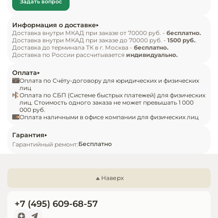
Задать вопрос
Инвентарь д
Модель Arona Unic Back Сonf обеспечивает 
равномерное охлаждение и оптимальные 
Информация о доставке
условия для демонстрации блюд, десертов и 
Кондитерски
Доставка внутри МКАД при заказе от 70000 руб. -
бесплатно.
Доставка внутри МКАД при заказе до 70000 руб. -
1500 руб.
.
деликатесов, сохраняя их свежесть и 
Доставка до терминала ТК в г. Москва -
бесплатно.
привлекательный внешний вид в течение всего 
Кухонный ин
Доставка по России рассчитывается
индивидуально.
дня.

Оплата
Элегантный и лаконичный дизайн витрины 
Посуда и сто
Оплата по Счёту-договору для юридических и физических
приборы
гармонично вписывается в любой интерьер, 
лиц
Оплата по СБП (Системе быстрых платежей) для физических
подчеркивая профессиональный уровень 
лиц. Стоимость одного заказа не может превышать 1 000
000 руб.
Нейтральное
заведения. 

Оплата наличными в офисе компании для физических лиц
оборудовани
Витрина изготовлена из надежных, 
общепита
износостойких материалов и оснащена 
Гарантия
Бесплатно
Гарантийный ремонт:
современной системой охлаждения, что 
Линии разда
гарантирует долгий срок службы, стабильную 
работу и легкость в уходе.

Упаковочное
Наверх
Arona Unic Back Сonf — это стильное и 
оборудовани
практичное решение для профессиональной 
+7 (495) 609-68-57
презентации охлажденной продукции.
Весовое обо