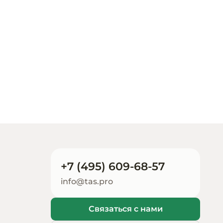
Инвентарь для пиццери
размещать гастрономическую продукци
покупателей. Компактная и элегантная, 
Кондитерский инвентар
интерьерные решения и помогает органи
презентабельность и надежность делают
Кухонный инвентарь
ежедневного использования в торговых 
Посуда и столовые
приборы
Нейтральное
оборудование для
общепита
Линии раздачи
+7 (495) 609-68-57
info@tas.pro
Упаковочное и фасовоч
оборудование
Связаться с нами
Весовое оборудование