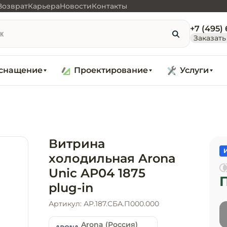
Возврат
Карьера
Новости
Контакты
+7 (495)
Заказать
снащение
Проектирование
Услуги
Витрина
холодильная Arona
Unic AP04 1875
plug-in
Артикул: АР.187.СБА.П000.000
Arona (Россия)