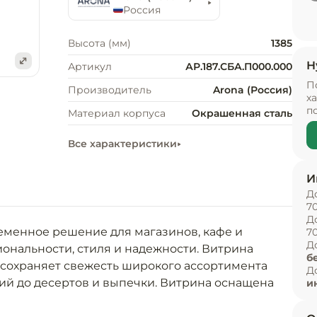
Россия
Высота (мм)
1385
Н
Артикул
АР.187.СБА.П000.000
П
Производитель
Arona (Россия)
е
х
п
Материал корпуса
Окрашенная сталь
Все характеристики
И
Д
7
Д
еменное решение для магазинов, кафе и 
7
Д
ональности, стиля и надежности. Витрина 
б
сохраняет свежесть широкого ассортимента 
Д
ий до десертов и выпечки. Витрина оснащена 
и
оторая обеспечивает оптимальные условия 
. Просторные полки позволяют удобно 