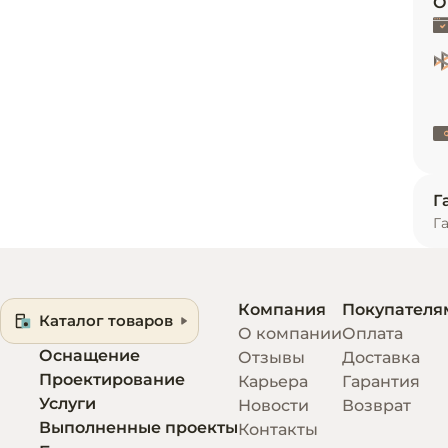
О
и
ю обеспечивая максимальный обзор для 
модель Arona Unic легко вписывается в любые 
ь
зовать продуманную выкладку. Практичность, 
 эту витрину отличным выбором для 
и гастрономических зонах.
Г
Г
Компания
Покупателя
Каталог товаров
О компании
Оплата
Оснащение
Отзывы
Доставка
ное
Проектирование
Карьера
Гарантия
Услуги
Новости
Возврат
Выполненные проекты
Контакты