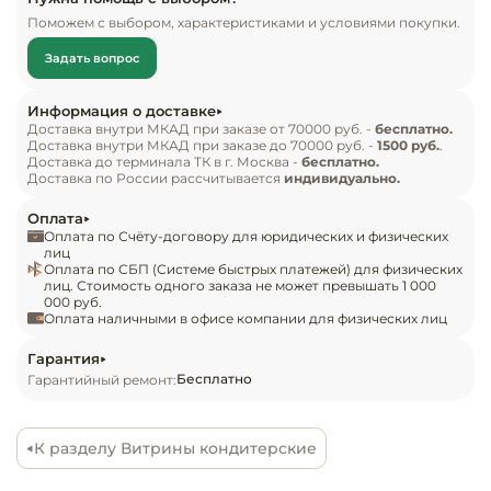
Инвентарь д
панорамный обзор сладкой продукции – вот что 
Поможем с выбором, характеристиками и условиями покупки.
делает эту витрину привлекательным торгово-
Задать вопрос
Кондитерски
демонстрационным объектом. Модель может 
устанавливаться в линию или самостоятельно, 
Информация о доставке
Кухонный ин
подходит для магазинов и кафетериев со 
Доставка внутри МКАД при заказе от 70000 руб. -
бесплатно.
Доставка внутри МКАД при заказе до 70000 руб. -
1500 руб.
.
средним клиентопотоком.

Доставка до терминала ТК в г. Москва -
бесплатно.
Посуда и сто
Доставка по России рассчитывается
индивидуально.
приборы
Особенности модели:

Оплата
агрегатный отсек установлен в основании 
Оплата по Счёту-договору для юридических и физических
Нейтральное
витрины;

лиц
Оплата по СБП (Системе быстрых платежей) для физических
оборудовани
охлаждение – принудительное, динамическое;

лиц. Стоимость одного заказа не может превышать 1 000
общепита
000 руб.
остекление – гнутые стеклопакеты;

Оплата наличными в офисе компании для физических лиц
установленная мощность (суммарная) – 0,7 кВт;

Линии разда
суточное электропотребление – не более 7,0 
Гарантия
Бесплатно
Гарантийный ремонт:
кВт*ч;

Упаковочное
разморозка испарителя – электрическая (ТЭН), 
оборудовани
автоматическая;

К разделу Витрины кондитерские
Стандартная комплектация:

Весовое обо
цвет - RAL 0102/0109 (коричнево-золотой);
