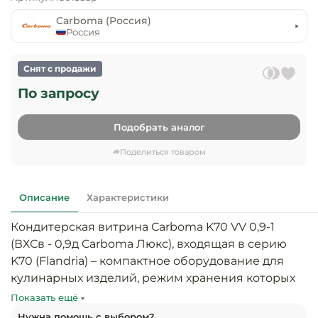
предприяти
технологиче
общественно
Carboma (Россия)
Ассортимент и
оборудовани
питания
Россия
мерчандайзинг
Барное обор
Оснащение
Разработка
Снят с продажи
оборудовани
торгового
По запросу
холодоснабж
Кофейное об
оборудования
Подобрать аналог
Оснащение
Хлебопекарн
Монтаж
гостиничного
кондитерско
оборудования
Поделиться товаром
оборудовани
Оснащение 
производств
Оборудовани
Описание
Характеристики
цехов
фастфуда
Кондитерская витрина Сarboma K70 VV 0,9-1 
Оснащение
Посудомоечн
(ВХСв - 0,9д Carboma Люкс), входящая в серию 
предприяти
оборудовани
K70 (Flandria) – компактное оборудование для 
бытового
кулинарных изделий, режим хранения которых 
обслуживани
Барный инве
находится в интервале 0…+7 °С. Эффектный 
Показать ещё
дизайн, удачное размещение подсветки, 
Нужна помощь с выбором?