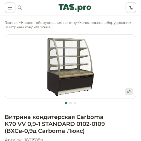
Главная
Каталог оборудования по типу
Холодильное оборудование
Витрины кондитерские
Маркетинговые
Оснащение о
Ритейл (food)
иследования
торговли, ма
супермаркет
Ритейл (non 
Разработка
Холодильное
концепции
Оснащение
оборудовани
Общепит
объекта
непродоволь
Витрина кондитерская Carboma
магазинов
K70 VV 0,9-1 STANDARD 0102-0109
Тепловое об
Холодильная
Технологическ
(ВХСв-0,9д Carboma Люкс)
промышленн
проектировани
Оснащение
Артикул: 1801588p
Электромеха