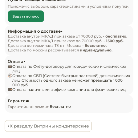
Инвентарь д
Витрина обеспечивает идеальную видимость 
Поможем с выбором, характеристиками и условиями покупки.
товара, используется для яркой демонстрации 
Задать вопрос
Кондитерски
продуктов, привлечения покупателей, 
эффективной выкладки десертов, тортов, желе, 
Информация о доставке
Кухонный ин
которые нуждаются в бережном сохранении.

Доставка внутри МКАД при заказе от 70000 руб. -
бесплатно.
Доставка внутри МКАД при заказе до 70000 руб. -
1500 руб.
.
Доставка до терминала ТК в г. Москва -
бесплатно.
Преимущества модели:

Посуда и сто
Доставка по России рассчитывается
индивидуально.
приборы
классический дизайн с облицовкой корпуса 
Оплата
«серый металлик» RAL9006;

Оплата по Счёту-договору для юридических и физических
Нейтральное
остекление верха;

лиц
Оплата по СБП (Системе быстрых платежей) для физических
оборудовани
полезный объем: 0,28 м3;

лиц. Стоимость одного заказа не может превышать 1 000
общепита
000 руб.
оборудована 3 стеклянными полками;

Оплата наличными в офисе компании для физических лиц
размеры каждой из 3-х охлаждаемых стеклянных 
Линии разда
полок 1230х350 мм;

Гарантия
Бесплатно
Гарантийный ремонт:
размеры дна экспозиции: 1236х460 мм;

Упаковочное
обеспечивает постоянный температурный 
оборудовани
режим: 0…+7°C;

К разделу Витрины кондитерские
охлаждаемая площадь 1,86 м2;

Весовое обо
суточное энергопотребление до 8 кВт;
