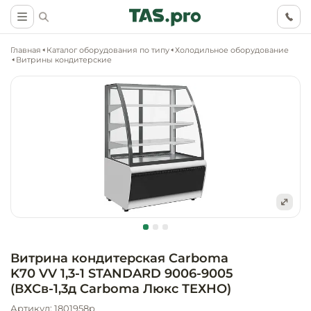
Главная
Каталог оборудования по типу
Холодильное оборудование
Витрины кондитерские
Маркетинговые
Оснащение о
Ритейл (food)
иследования
торговли, ма
супермаркет
Ритейл (non 
Разработка
Холодильное
концепции
Оснащение
оборудовани
Общепит
объекта
непродоволь
Витрина кондитерская Carboma
магазинов
K70 VV 1,3-1 STANDARD 9006-9005
Тепловое об
Холодильная
Технологическ
(ВХСв-1,3д Carboma Люкс ТЕХНО)
промышленн
проектировани
Оснащение
Артикул: 1801958p
Электромеха