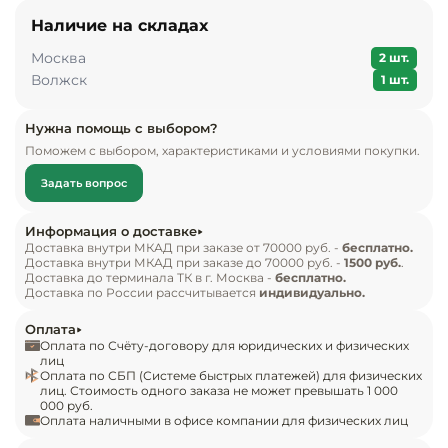
других кондитерских изделий. Витрина в стиле 
Инвентарь д
Наличие на складах
хай-тек подойдет для современных торговых 
Москва
пространств. Имеет безрамное остекление, 
2 шт.
Кондитерски
Волжск
1 шт.
благодаря чему достигается широкий обзор 
выкладки. Яркий рассеянный LED-свет 
Кухонный ин
Нужна помощь с выбором?
аппетитно подсветит ассортимент на всей 
Поможем с выбором, характеристиками и условиями покупки.
площади полок. Сдержанный и лаконичный 
Посуда и сто
дизайн витрин подчеркивает функциональность 
приборы
Задать вопрос
и технологичность. Дополнительные опции и 
широкий модельный ряд расширяет 
Нейтральное
Информация о доставке
оборудовани
Доставка внутри МКАД при заказе от 70000 руб. -
бесплатно.
возможности витрин.

Доставка внутри МКАД при заказе до 70000 руб. -
1500 руб.
.
общепита
Доставка до терминала ТК в г. Москва -
бесплатно.
Доставка по России рассчитывается
индивидуально.
Особенности:

Линии разда
Задние створки-слайдер (стеклопакет) со 
Оплата
встроенной ручкой;

Оплата по Счёту-договору для юридических и физических
лиц
Упаковочное
3 полки с LED- подсветкой (холодильные);

Оплата по СБП (Системе быстрых платежей) для физических
оборудовани
лиц. Стоимость одного заказа не может превышать 1 000
Регулируемые ножки-опоры;

000 руб.
Остекление с 4-х сторон;

Оплата наличными в офисе компании для физических лиц
Весовое обо
Улучшенная система воздухообмена за счет 