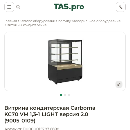
Главная
Каталог оборудования по типу
Холодильное оборудование
Витрины кондитерские
Маркетинговые
Оснащение о
Ритейл (food)
иследования
торговли, ма
супермаркет
Ритейл (non 
Разработка
Холодильное
концепции
Оснащение
оборудовани
Общепит
объекта
непродоволь
Витрина кондитерская Carboma
магазинов
KC70 VM 1,3-1 LIGHT версия 2.0
Тепловое об
Холодильная
Технологическ
(9005-0109)
промышленн
проектировани
Оснащение
Артикул: П0000015787.6698
Электромеха