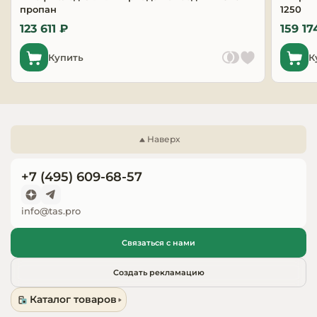
пропан
1250
Запчасти для
123 611 ₽
159 17
оборудовани
Купить
К
Наверх
+7 (495) 609-68-57
info@tas.pro
Связаться с нами
Создать рекламацию
Каталог товаров