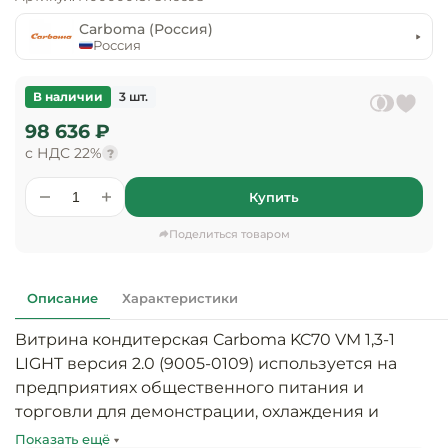
предприяти
технологиче
общественно
Carboma (Россия)
Ассортимент и
оборудовани
питания
Россия
мерчандайзинг
Барное обор
Оснащение
Разработка
В наличии
3 шт.
оборудовани
торгового
98 636 ₽
холодоснабж
Кофейное об
оборудования
с НДС 22%
?
Оснащение
Хлебопекарн
Монтаж
Купить
гостиничного
кондитерско
оборудования
оборудовани
Поделиться товаром
Оснащение 
производств
Оборудовани
цехов
фастфуда
Описание
Характеристики
Витрина кондитерская Carboma KC70 VM 1,3-1 
Оснащение
Посудомоечн
предприяти
оборудовани
LIGHT версия 2.0 (9005-0109) используется на 
бытового
предприятиях общественного питания и 
обслуживани
торговли для демонстрации, охлаждения и 
Барный инве
кратковременного хранения тортов, пирожных и 
Показать ещё