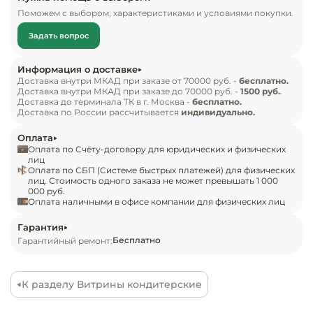
Инвентарь д
исчезают барьеры между покупателем и 
Поможем с выбором, характеристиками и условиями покупки.
товаром. Покупатель получает полный обзор на 
Задать вопрос
выкладку витрины, а продавец выделяет свою 
Кондитерски
торговую точку благодаря абсолютно новому 
Информация о доставке
дизайну торгового оборудования. В линейке 
Кухонный ин
Доставка внутри МКАД при заказе от 70000 руб. -
бесплатно.
Доставка внутри МКАД при заказе до 70000 руб. -
1500 руб.
.
доступны холодильные и нейтральные модули, 
Доставка до терминала ТК в г. Москва -
бесплатно.
угловые прилавки, которые помогут 
Посуда и сто
Доставка по России рассчитывается
индивидуально.
приборы
организовать торговое пространство любой 
Оплата
конфигурации. Витрины предназначены для 
Оплата по Счёту-договору для юридических и физических
Нейтральное
эксплуатации в закрытом помещении с 
лиц
Оплата по СБП (Системе быстрых платежей) для физических
оборудовани
естественной вентиляцией при температуре 
лиц. Стоимость одного заказа не может превышать 1 000
общепита
000 руб.
окружающей среды от +12 до +25 и 
Оплата наличными в офисе компании для физических лиц
относительной влажности не более 60%.

Линии разда
Гарантия
Бесплатно
Гарантийный ремонт:
Особенности:

Упаковочное
Витрина должна быть установлена не ближе 2 м 
оборудовани
от отопительных приборов;

К разделу Витрины кондитерские
Высота выкладки продуктов для демонстрации 
Весовое обо
должна быть не более 150 мм;
