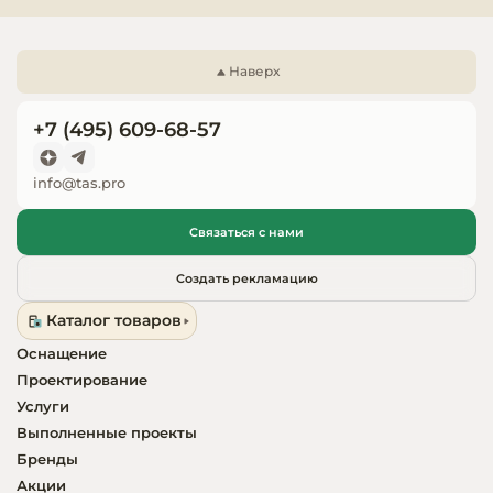
Отделка Egger;

Запчасти для
Поддон для макарони;

оборудовани
Поддон-ценник для мелкой выпечки;

Наверх
Подставка для бутербродов.
+7 (495) 609-68-57
info@tas.pro
Связаться с нами
Создать рекламацию
Каталог товаров
Оснащение
Проектирование
Услуги
Выполненные проекты
Бренды
Акции