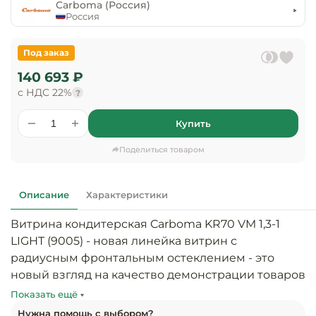
предприяти
Carboma (Россия)
технологиче
общественно
Россия
Ассортимент и
оборудовани
питания
мерчандайзинг
Под заказ
Барное обор
Оснащение
Разработка
140 693 ₽
оборудовани
торгового
с НДС 22%
холодоснабж
?
Кофейное об
оборудования
Купить
Оснащение
Хлебопекарн
Монтаж
гостиничного
кондитерско
оборудования
Поделиться товаром
оборудовани
Оснащение 
производств
Оборудовани
Описание
Характеристики
цехов
фастфуда
Витрина кондитерская Carboma KR70 VM 1,3-1 
Оснащение
LIGHT (9005) - новая линейка витрин с 
Посудомоечн
предприяти
оборудовани
радиусным фронтальным остеклением - это 
бытового
новый взгляд на качество демонстрации товаров 
обслуживани
Барный инве
в местах продаж с высоким чеком. Благодаря 
Показать ещё
отсутствию стыковочного фронтального угла 
Нужна помощь с выбором?