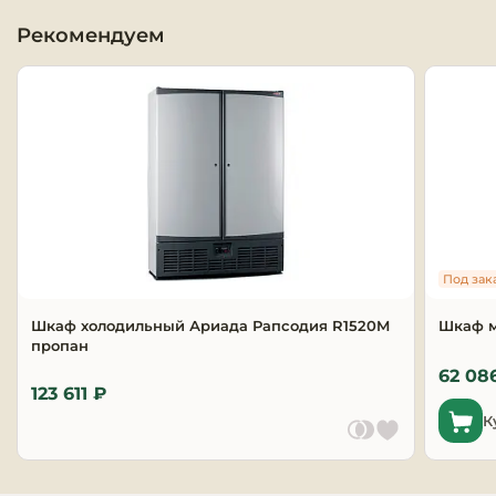
Рекомендуем
Оборудовани
химчисток и
Оборудовани
дезинфекции
профессиона
Клининговое
оборудовани
Под зак
Сантехничес
оборудовани
Шкаф холодильный Ариада Рапсодия R1520M
Шкаф 
пропан
Торговое и б
62 08
оборудовани
123 611 ₽
К
Оснащение г
отелей