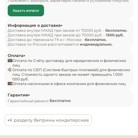
Поможем с выбором, характеристиками и условиями покупки.
Инвентарь д
Особенности:

Задать вопрос
Кондитерски
— Материал: крашеная сталь

Информация о доставке
— Оттайка: автоматическая

Доставка внутри МКАД при заказе от 70000 руб. -
бесплатно.
Кухонный ин
Доставка внутри МКАД при заказе до 70000 руб. -
1500 руб.
.
— Панель управления: электронная

Доставка до терминала ТК в г. Москва -
бесплатно.
— Размер полки: 535х535 мм

Доставка по России рассчитывается
индивидуально.
Посуда и сто
— Распределённая статическая нагрузка на 
приборы
Оплата
полку: 5 кг
Оплата по Счёту-договору для юридических и физических
лиц
Оплата по СБП (Системе быстрых платежей) для физических
Нейтральное
лиц. Стоимость одного заказа не может превышать 1 000
оборудовани
000 руб.
общепита
Оплата наличными в офисе компании для физических лиц
Гарантия
Линии разда
Бесплатно
Гарантийный ремонт:
Упаковочное
оборудовани
К разделу Витрины кондитерские
Весовое обо