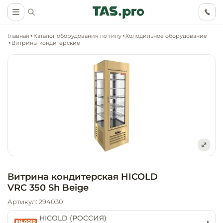
Главная
Каталог оборудования по типу
Холодильное оборудование
Витрины кондитерские
Маркетинговые
Оснащение о
Ритейл (food)
иследования
торговли, ма
супермаркет
Ритейл (non 
Разработка
Холодильное
концепции
Оснащение
оборудовани
Общепит
Витрина кондитерская HICOLD
объекта
непродоволь
VRC 350 Sh Beige
магазинов
Тепловое об
Холодильная
Артикул: 294030
Технологическ
промышленн
проектировани
Оснащение
HICOLD (РОССИЯ)
Электромеха