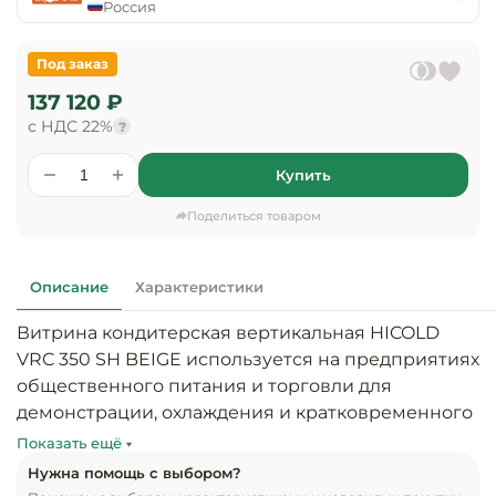
предприяти
Россия
технологиче
общественно
Ассортимент и
оборудовани
питания
мерчандайзинг
Под заказ
Барное обор
137 120 ₽
Оснащение
Разработка
оборудовани
с НДС 22%
?
торгового
холодоснабж
Кофейное об
оборудования
Купить
Оснащение
Хлебопекарн
Монтаж
Поделиться товаром
гостиничного
кондитерско
оборудования
оборудовани
Оснащение 
Описание
Характеристики
производств
Оборудовани
цехов
фастфуда
Витрина кондитерская вертикальная HICOLD 
VRC 350 SH BEIGE используется на предприятиях 
Оснащение
Посудомоечн
общественного питания и торговли для 
предприяти
оборудовани
демонстрации, охлаждения и кратковременного 
бытового
хранения напитков, салатов, десертов и других 
обслуживани
Показать ещё
Барный инве
готовых блюд и скоропортящихся продуктов.

Нужна помощь с выбором?